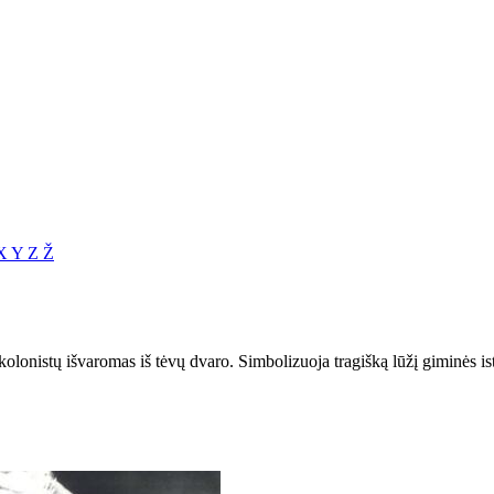
X
Y
Z
Ž
kolonistų išvaromas iš tėvų dvaro. Simbolizuoja tragišką lūžį giminės ist