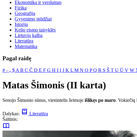
Ekonomika ir verslumas
Fizika
Geografija
Gyvenimo įgūdžiai
Istorija
Kelių eismo taisyklės
Lietuvių kalba
Literatūra
Matematika
Pagal raidę
#
‐
„
$
A
B
C
Č
D
E
F
G
H
I
Į
J
K
L
M
N
O
P
Q
R
S
Š
T
U
Ū
V
W
Matas Šimonis (II karta)
Senojo Šimonio sūnus, vienintelis šeimoje
išlikęs po maro
. Vokiečių 
Dalykas:
Literatūra
Šaltinis: