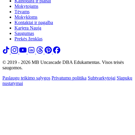
Kainodara ir planai
Mokytojams
Tėvams
Mokykloms
Kontaktai ir pagalba
Karjera
Nauja
Saugumas
Prekės ženklas
© 2019 - 2026 MB Uncascade DBA Edukamentas. Visos teisės
saugomos.
Paslaugų teikimo sąlygos
Privatumo politika
Subtvarkytojai
Slapukų
nustatymai