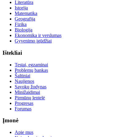
Literatūra
Istorija
Matematika
Geografija
Fizika
Biologija
Ekonomika ir verslumas
Gyvenimo įgūdžiai
Ištekliai
Testai, egzaminai
Problemų bankas
Šaltiniai
Naujienos
Sąvokų žodynas
Minižaidimai
Pirmūnų lentelė
Progresas
Forumas
Įmonė
Apie mus