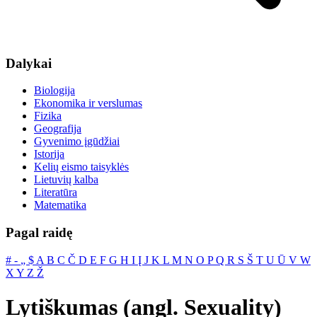
Dalykai
Biologija
Ekonomika ir verslumas
Fizika
Geografija
Gyvenimo įgūdžiai
Istorija
Kelių eismo taisyklės
Lietuvių kalba
Literatūra
Matematika
Pagal raidę
#
‐
„
$
A
B
C
Č
D
E
F
G
H
I
Į
J
K
L
M
N
O
P
Q
R
S
Š
T
U
Ū
V
W
X
Y
Z
Ž
Lytiškumas (angl. Sexuality)