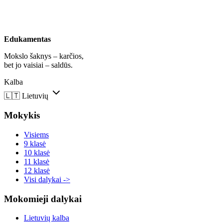
Edukamentas
Mokslo šaknys – karčios,
bet jo vaisiai – saldūs.
Kalba
🇱🇹
Lietuvių
Mokykis
Visiems
9 klasė
10 klasė
11 klasė
12 klasė
Visi dalykai ->
Mokomieji dalykai
Lietuvių kalba