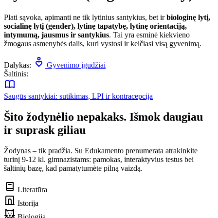
Plati sąvoka, apimanti ne tik lytinius santykius, bet ir
biologinę lytį,
socialinę lytį (gender), lytinę tapatybę, lytinę orientaciją,
intymumą, jausmus ir santykius
. Tai yra esminė kiekvieno
žmogaus asmenybės dalis, kuri vystosi ir keičiasi visą gyvenimą.
Dalykas:
Gyvenimo įgūdžiai
Šaltinis:
Saugūs santykiai: sutikimas, LPI ir kontracepcija
Šito žodynėlio nepakaks. Išmok daugiau
ir suprask giliau
Žodynas – tik pradžia. Su Edukamento prenumerata atrakinkite
turinį 9-12 kl. gimnazistams: pamokas, interaktyvius testus bei
šaltinių bazę, kad pamatytumėte pilną vaizdą.
Literatūra
Istorija
Biologija