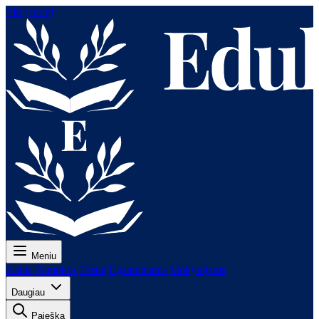
Eiti į turinį
Meniu
Kaina
Pamokos
Testai
Egzaminams
Mokytojams
Daugiau
Paieška