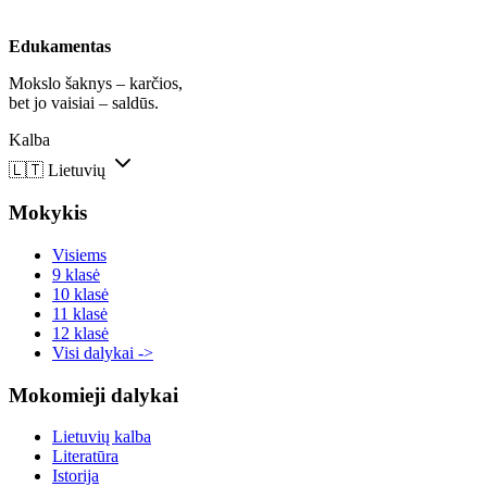
Edukamentas
Mokslo šaknys – karčios,
bet jo vaisiai – saldūs.
Kalba
🇱🇹
Lietuvių
Mokykis
Visiems
9 klasė
10 klasė
11 klasė
12 klasė
Visi dalykai ->
Mokomieji dalykai
Lietuvių kalba
Literatūra
Istorija