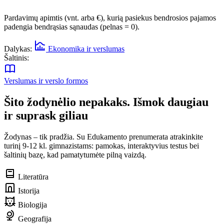
Pardavimų apimtis (vnt. arba €), kurią pasiekus bendrosios pajamos
padengia bendrąsias sąnaudas (pelnas = 0).
Dalykas:
Ekonomika ir verslumas
Šaltinis:
Verslumas ir verslo formos
Šito žodynėlio nepakaks. Išmok daugiau
ir suprask giliau
Žodynas – tik pradžia. Su Edukamento prenumerata atrakinkite
turinį 9-12 kl. gimnazistams: pamokas, interaktyvius testus bei
šaltinių bazę, kad pamatytumėte pilną vaizdą.
Literatūra
Istorija
Biologija
Geografija