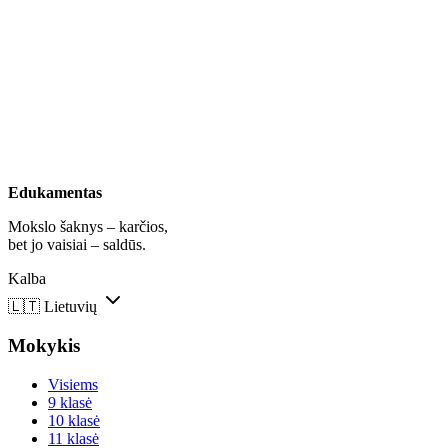
Edukamentas
Mokslo šaknys – karčios,
bet jo vaisiai – saldūs.
Kalba
🇱🇹
Lietuvių
Mokykis
Visiems
9 klasė
10 klasė
11 klasė