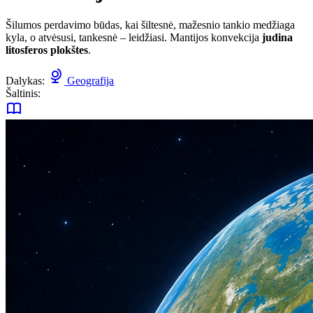
Šilumos perdavimo būdas, kai šiltesnė, mažesnio tankio medžiaga
kyla, o atvėsusi, tankesnė – leidžiasi. Mantijos konvekcija
judina
litosferos plokštes
.
Dalykas:
Geografija
Šaltinis: