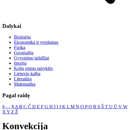
Dalykai
Biologija
Ekonomika ir verslumas
Fizika
Geografija
Gyvenimo įgūdžiai
Istorija
Kelių eismo taisyklės
Lietuvių kalba
Literatūra
Matematika
Pagal raidę
#
‐
„
$
A
B
C
Č
D
E
F
G
H
I
Į
J
K
L
M
N
O
P
Q
R
S
Š
T
U
Ū
V
W
X
Y
Z
Ž
Konvekcija