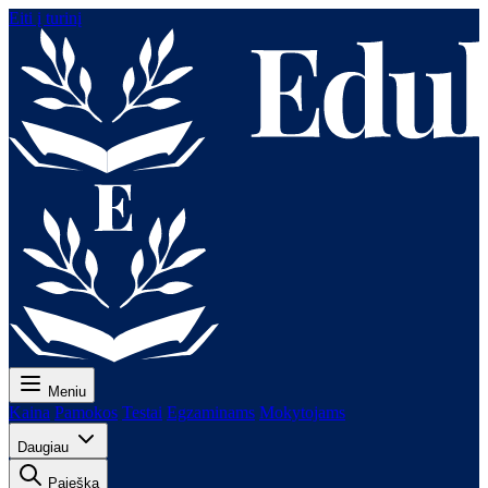
Eiti į turinį
Meniu
Kaina
Pamokos
Testai
Egzaminams
Mokytojams
Daugiau
Paieška