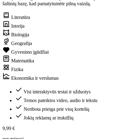
šaltinių bazę, kad pamatytumėte pilną vaizdą.
Literatūra
Istorija
Biologija
Geografija
Gyvenimo įgūdžiai
Matematika
Fizika
Ekonomika ir verslumas
Visi interaktyvūs testai ir užduotys
Temos pateiktos video, audio ir tekstu
Neribota prieiga prie visų kortelių
Jokių reklamų ar trukdžių
9,99 €
per mėnesį