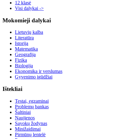
12 klasė
Visi dalykai ->
Mokomieji dalykai
Lietuvių kalba
Literatūra
Istorija
Matematika
Geografija
Fizika
Biologija
Ekonomika ir verslumas
Gyvenimo įgūdžiai
Ištekliai
Testai, egzaminai
Problemų bankas
Šaltiniai
Naujienos
Sąvokų žodynas
Minižaidimai
Pirmūnų lentelė