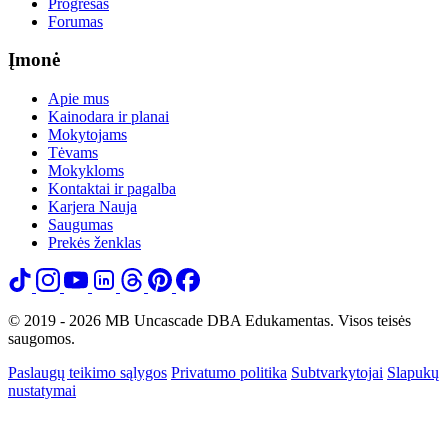
Progresas
Forumas
Įmonė
Apie mus
Kainodara ir planai
Mokytojams
Tėvams
Mokykloms
Kontaktai ir pagalba
Karjera
Nauja
Saugumas
Prekės ženklas
© 2019 - 2026 MB Uncascade DBA Edukamentas. Visos teisės
saugomos.
Paslaugų teikimo sąlygos
Privatumo politika
Subtvarkytojai
Slapukų
nustatymai