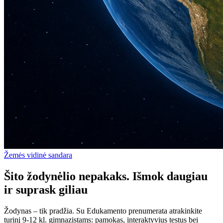
Žemės vidinė sandara
Šito žodynėlio nepakaks. Išmok daugiau
ir suprask giliau
Žodynas – tik pradžia. Su Edukamento prenumerata atrakinkite
turinį 9-12 kl. gimnazistams: pamokas, interaktyvius testus bei