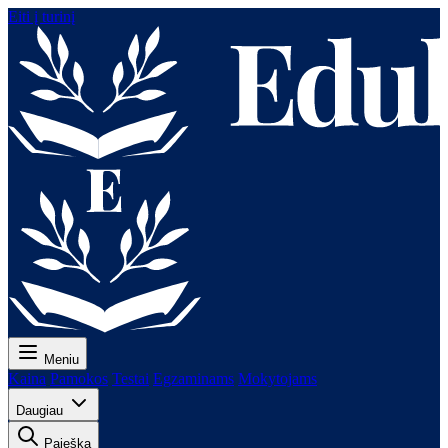
Eiti į turinį
Meniu
Kaina
Pamokos
Testai
Egzaminams
Mokytojams
Daugiau
Paieška