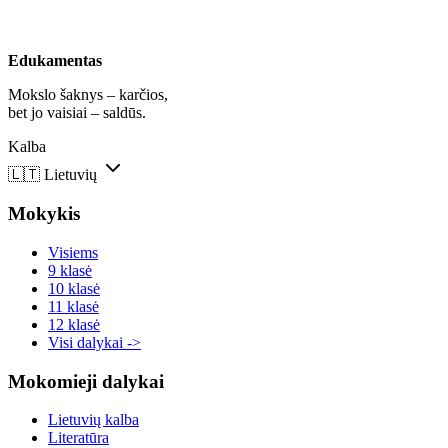
Edukamentas
Mokslo šaknys – karčios,
bet jo vaisiai – saldūs.
Kalba
🇱🇹
Lietuvių
Mokykis
Visiems
9 klasė
10 klasė
11 klasė
12 klasė
Visi dalykai ->
Mokomieji dalykai
Lietuvių kalba
Literatūra