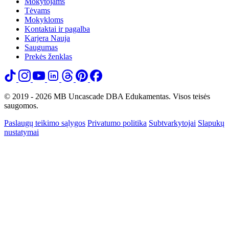
Mokytojams
Tėvams
Mokykloms
Kontaktai ir pagalba
Karjera
Nauja
Saugumas
Prekės ženklas
© 2019 - 2026 MB Uncascade DBA Edukamentas. Visos teisės
saugomos.
Paslaugų teikimo sąlygos
Privatumo politika
Subtvarkytojai
Slapukų
nustatymai