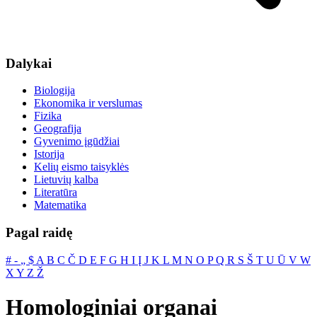
Dalykai
Biologija
Ekonomika ir verslumas
Fizika
Geografija
Gyvenimo įgūdžiai
Istorija
Kelių eismo taisyklės
Lietuvių kalba
Literatūra
Matematika
Pagal raidę
#
‐
„
$
A
B
C
Č
D
E
F
G
H
I
Į
J
K
L
M
N
O
P
Q
R
S
Š
T
U
Ū
V
W
X
Y
Z
Ž
Homologiniai organai