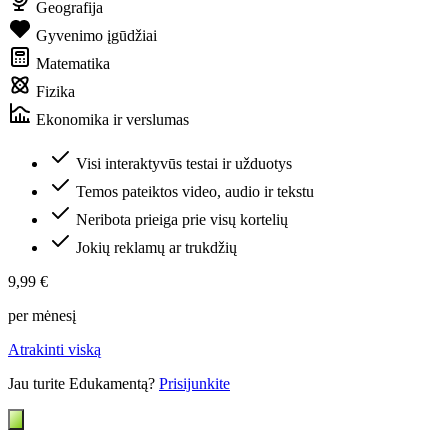
Geografija
Gyvenimo įgūdžiai
Matematika
Fizika
Ekonomika ir verslumas
Visi interaktyvūs testai ir užduotys
Temos pateiktos video, audio ir tekstu
Neribota prieiga prie visų kortelių
Jokių reklamų ar trukdžių
9,99 €
per mėnesį
Atrakinti viską
Jau turite Edukamentą?
Prisijunkite