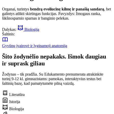
Organai, turintys
bendrą evoliucinę kilmę ir panašią sandarą
, bet
galintys atlikti skirtingas funkcijas. Pavyzdys: žmogaus ranka,
šikšnosparnio sparnas ir banginio pelekas.
Dalykas:
Biologija
Šaltinis:
Gyvūnų įvairovė ir lyginamoji anatomija
Šito žodynėlio nepakaks. Išmok daugiau
ir suprask giliau
Žodynas – tik pradžia. Su Edukamento prenumerata atrakinkite
turinį 9-12 kl. gimnazistams: pamokas, interaktyvius testus bei
šaltinių bazę, kad pamatytumėte pilną vaizdą.
Literatūra
Istorija
Biologija