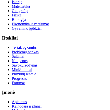
Istorija
Matematika
Geografija
Fizika
Biologija
Ekonomika ir verslumas
Gyvenimo įgūdžiai
Ištekliai
Testai, egzaminai
Problemų bankas
Šaltiniai
Naujienos
Sąvokų žodynas
Minižaidimai
Pirmūnų lentelė
Progresas
Forumas
Įmonė
Apie mus
Kainodara ir planai