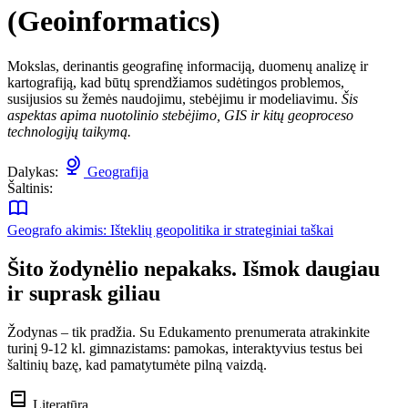
(Geoinformatics)
Mokslas, derinantis geografinę informaciją, duomenų analizę ir
kartografiją, kad būtų sprendžiamos sudėtingos problemos,
susijusios su žemės naudojimu, stebėjimu ir modeliavimu.
Šis
aspektas apima nuotolinio stebėjimo, GIS ir kitų geoproceso
technologijų taikymą.
Dalykas:
Geografija
Šaltinis:
Geografo akimis: Išteklių geopolitika ir strateginiai taškai
Šito žodynėlio nepakaks. Išmok daugiau
ir suprask giliau
Žodynas – tik pradžia. Su Edukamento prenumerata atrakinkite
turinį 9-12 kl. gimnazistams: pamokas, interaktyvius testus bei
šaltinių bazę, kad pamatytumėte pilną vaizdą.
Literatūra