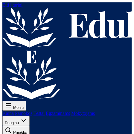
Eiti į turinį
Meniu
Kaina
Pamokos
Testai
Egzaminams
Mokytojams
Daugiau
Paieška