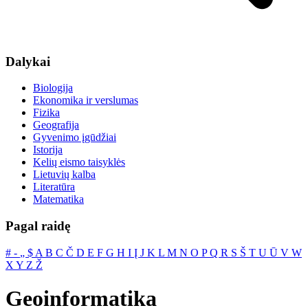
Dalykai
Biologija
Ekonomika ir verslumas
Fizika
Geografija
Gyvenimo įgūdžiai
Istorija
Kelių eismo taisyklės
Lietuvių kalba
Literatūra
Matematika
Pagal raidę
#
‐
„
$
A
B
C
Č
D
E
F
G
H
I
Į
J
K
L
M
N
O
P
Q
R
S
Š
T
U
Ū
V
W
X
Y
Z
Ž
Geoinformatika