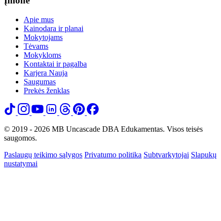
Įmonė
Apie mus
Kainodara ir planai
Mokytojams
Tėvams
Mokykloms
Kontaktai ir pagalba
Karjera
Nauja
Saugumas
Prekės ženklas
© 2019 - 2026 MB Uncascade DBA Edukamentas. Visos teisės
saugomos.
Paslaugų teikimo sąlygos
Privatumo politika
Subtvarkytojai
Slapukų
nustatymai