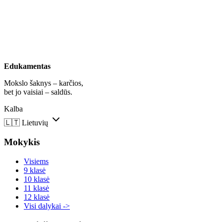
Edukamentas
Mokslo šaknys – karčios,
bet jo vaisiai – saldūs.
Kalba
🇱🇹
Lietuvių
Mokykis
Visiems
9 klasė
10 klasė
11 klasė
12 klasė
Visi dalykai ->