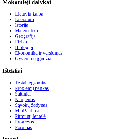
Mokomieji dalykai
Lietuvių kalba
Literatūra
Istorija
Matematika
Geografija
Fizika
Biologija
Ekonomika ir verslumas
Gyvenimo įgūdžiai
Ištekliai
Testai, egzaminai
Problemų bankas
Šaltiniai
Naujienos
Sąvokų žodynas
Minižaidimai
Pirmūnų lentelė
Progresas
Forumas