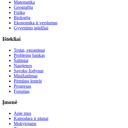
Matematika
Geografija
Fizika
Biologija
Ekonomika ir verslumas
Gyvenimo įgūdžiai
Ištekliai
Testai, egzaminai
Problemų bankas
Šaltiniai
Naujienos
Sąvokų žodynas
Minižaidimai
Pirmūnų lentelė
Progresas
Forumas
Įmonė
Apie mus
Kainodara ir planai
Mokytojams