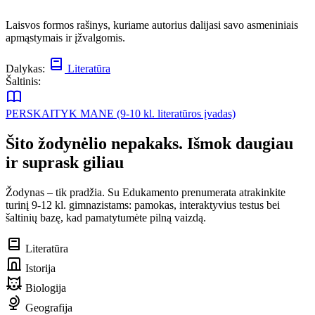
Laisvos formos rašinys, kuriame autorius dalijasi savo asmeniniais
apmąstymais ir įžvalgomis.
Dalykas:
Literatūra
Šaltinis:
PERSKAITYK MANE (9-10 kl. literatūros įvadas)
Šito žodynėlio nepakaks. Išmok daugiau
ir suprask giliau
Žodynas – tik pradžia. Su Edukamento prenumerata atrakinkite
turinį 9-12 kl. gimnazistams: pamokas, interaktyvius testus bei
šaltinių bazę, kad pamatytumėte pilną vaizdą.
Literatūra
Istorija
Biologija
Geografija