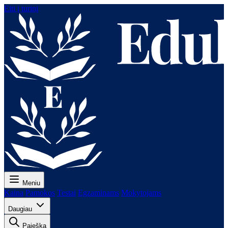
Eiti į turinį
Meniu
Kaina
Pamokos
Testai
Egzaminams
Mokytojams
Daugiau
Paieška