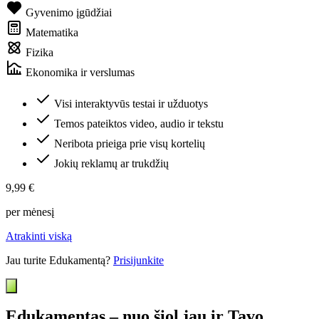
Gyvenimo įgūdžiai
Matematika
Fizika
Ekonomika ir verslumas
Visi interaktyvūs testai ir užduotys
Temos pateiktos video, audio ir tekstu
Neribota prieiga prie visų kortelių
Jokių reklamų ar trukdžių
9,99 €
per mėnesį
Atrakinti viską
Jau turite Edukamentą?
Prisijunkite
Edukamentas – nuo šiol jau ir Tavo