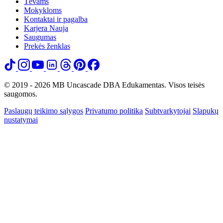
Tėvams
Mokykloms
Kontaktai ir pagalba
Karjera
Nauja
Saugumas
Prekės ženklas
© 2019 - 2026 MB Uncascade DBA Edukamentas. Visos teisės
saugomos.
Paslaugų teikimo sąlygos
Privatumo politika
Subtvarkytojai
Slapukų
nustatymai