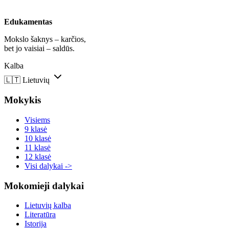
Edukamentas
Mokslo šaknys – karčios,
bet jo vaisiai – saldūs.
Kalba
🇱🇹
Lietuvių
Mokykis
Visiems
9 klasė
10 klasė
11 klasė
12 klasė
Visi dalykai ->
Mokomieji dalykai
Lietuvių kalba
Literatūra
Istorija