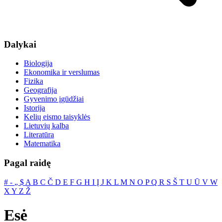
Dalykai
Biologija
Ekonomika ir verslumas
Fizika
Geografija
Gyvenimo įgūdžiai
Istorija
Kelių eismo taisyklės
Lietuvių kalba
Literatūra
Matematika
Pagal raidę
#
‐
„
$
A
B
C
Č
D
E
F
G
H
I
Į
J
K
L
M
N
O
P
Q
R
S
Š
T
U
Ū
V
W
X
Y
Z
Ž
Esė