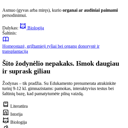
Asmuo (gyvas arba miręs), kurio
organai ar audiniai paimami
persodinimui.
Dalykas:
Biologija
Šaltinis:
Homeostazė, grįžtamieji ryšiai bei organų donorystė ir
transplantacija
Šito žodynėlio nepakaks. Išmok daugiau
ir suprask giliau
Žodynas – tik pradžia. Su Edukamento prenumerata atrakinkite
turinį 9-12 kl. gimnazistams: pamokas, interaktyvius testus bei
šaltinių bazę, kad pamatytumėte pilną vaizdą.
Literatūra
Istorija
Biologija