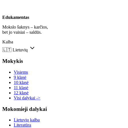
Edukamentas
Mokslo šaknys – karčios,
bet jo vaisiai – saldūs.
Kalba
🇱🇹
Lietuvių
Mokykis
Visiems
9 klasė
10 klasė
11 klasė
12 klasė
Visi dalykai ->
Mokomieji dalykai
Lietuvių kalba
Literatūra