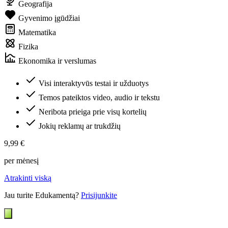
Geografija
Gyvenimo įgūdžiai
Matematika
Fizika
Ekonomika ir verslumas
Visi interaktyvūs testai ir užduotys
Temos pateiktos video, audio ir tekstu
Neribota prieiga prie visų kortelių
Jokių reklamų ar trukdžių
9,99 €
per mėnesį
Atrakinti viską
Jau turite Edukamentą?
Prisijunkite