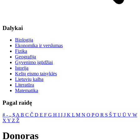
Dalykai
Biologija
Ekonomika ir verslumas
Fizika
Geografija
Gyvenimo įgūdžiai
Istorija
Kelių eismo taisyklės
Lietuvių kalba
Literatūra
Matematika
Pagal raidę
#
‐
„
$
A
B
C
Č
D
E
F
G
H
I
Į
J
K
L
M
N
O
P
Q
R
S
Š
T
U
Ū
V
W
X
Y
Z
Ž
Donoras