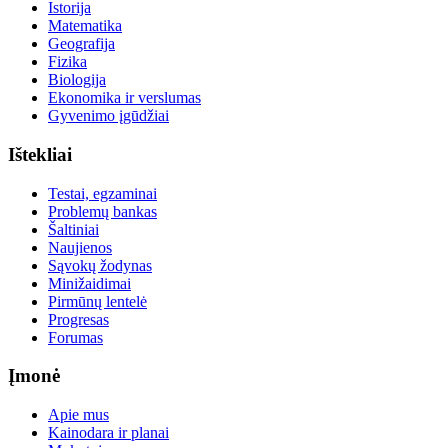
Istorija
Matematika
Geografija
Fizika
Biologija
Ekonomika ir verslumas
Gyvenimo įgūdžiai
Ištekliai
Testai, egzaminai
Problemų bankas
Šaltiniai
Naujienos
Sąvokų žodynas
Minižaidimai
Pirmūnų lentelė
Progresas
Forumas
Įmonė
Apie mus
Kainodara ir planai