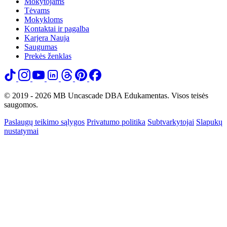
Mokytojams
Tėvams
Mokykloms
Kontaktai ir pagalba
Karjera
Nauja
Saugumas
Prekės ženklas
© 2019 - 2026 MB Uncascade DBA Edukamentas. Visos teisės
saugomos.
Paslaugų teikimo sąlygos
Privatumo politika
Subtvarkytojai
Slapukų
nustatymai