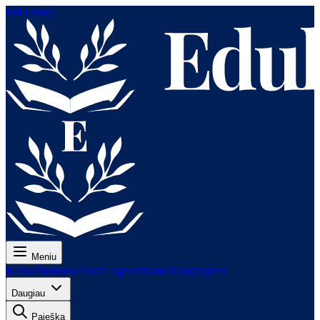
Eiti į turinį
Meniu
Kaina
Pamokos
Testai
Egzaminams
Mokytojams
Daugiau
Paieška