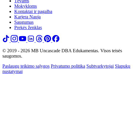
Tėvams
Mokykloms
Kontaktai ir pagalba
Karjera
Nauja
Saugumas
Prekės ženklas
© 2019 - 2026 MB Uncascade DBA Edukamentas. Visos teisės
saugomos.
Paslaugų teikimo sąlygos
Privatumo politika
Subtvarkytojai
Slapukų
nustatymai