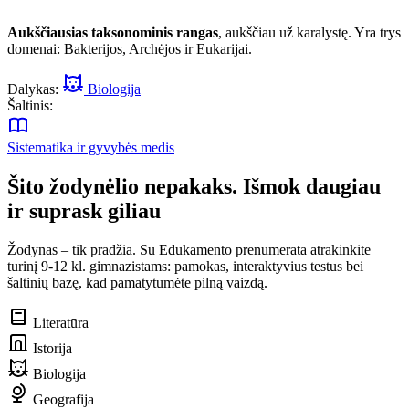
Aukščiausias taksonominis rangas
, aukščiau už karalystę. Yra trys
domenai: Bakterijos, Archėjos ir Eukarijai.
Dalykas:
Biologija
Šaltinis:
Sistematika ir gyvybės medis
Šito žodynėlio nepakaks. Išmok daugiau
ir suprask giliau
Žodynas – tik pradžia. Su Edukamento prenumerata atrakinkite
turinį 9-12 kl. gimnazistams: pamokas, interaktyvius testus bei
šaltinių bazę, kad pamatytumėte pilną vaizdą.
Literatūra
Istorija
Biologija
Geografija