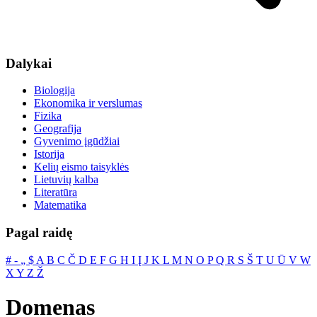
Dalykai
Biologija
Ekonomika ir verslumas
Fizika
Geografija
Gyvenimo įgūdžiai
Istorija
Kelių eismo taisyklės
Lietuvių kalba
Literatūra
Matematika
Pagal raidę
#
‐
„
$
A
B
C
Č
D
E
F
G
H
I
Į
J
K
L
M
N
O
P
Q
R
S
Š
T
U
Ū
V
W
X
Y
Z
Ž
Domenas