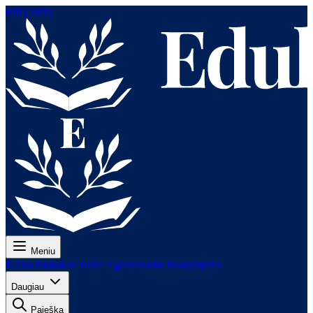
Eiti į turinį
Meniu
Kaina
Pamokos
Testai
Egzaminams
Mokytojams
Daugiau
Paieška