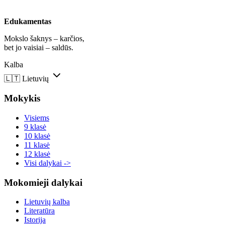
Edukamentas
Mokslo šaknys – karčios,
bet jo vaisiai – saldūs.
Kalba
🇱🇹
Lietuvių
Mokykis
Visiems
9 klasė
10 klasė
11 klasė
12 klasė
Visi dalykai ->
Mokomieji dalykai
Lietuvių kalba
Literatūra
Istorija