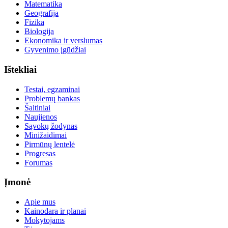
Matematika
Geografija
Fizika
Biologija
Ekonomika ir verslumas
Gyvenimo įgūdžiai
Ištekliai
Testai, egzaminai
Problemų bankas
Šaltiniai
Naujienos
Sąvokų žodynas
Minižaidimai
Pirmūnų lentelė
Progresas
Forumas
Įmonė
Apie mus
Kainodara ir planai
Mokytojams