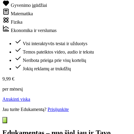
Gyvenimo įgūdžiai
Matematika
Fizika
Ekonomika ir verslumas
Visi interaktyvūs testai ir užduotys
Temos pateiktos video, audio ir tekstu
Neribota prieiga prie visų kortelių
Jokių reklamų ar trukdžių
9,99 €
per mėnesį
Atrakinti viską
Jau turite Edukamentą?
Prisijunkite
Edukamentas – nuo šiol jau ir Tavo