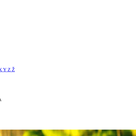
X
Y
Z
Ž
.