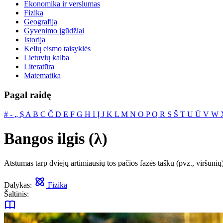
Ekonomika ir verslumas
Fizika
Geografija
Gyvenimo įgūdžiai
Istorija
Kelių eismo taisyklės
Lietuvių kalba
Literatūra
Matematika
Pagal raidę
#
‐
„
$
A
B
C
Č
D
E
F
G
H
I
Į
J
K
L
M
N
O
P
Q
R
S
Š
T
U
Ū
V
W
Bangos ilgis (λ)
Atstumas tarp dviejų artimiausių tos pačios fazės taškų (pvz., viršūnių)
Dalykas:
Fizika
Šaltinis: