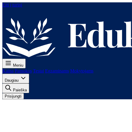
Eiti į turinį
Meniu
Kaina
Pamokos
Testai
Egzaminams
Mokytojams
Daugiau
Paieška
Prisijungti