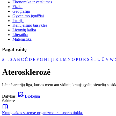
Ekonomika ir verslumas
Fizika
Geografija
Gyvenimo įgūdžiai
Istorija
Kelių eismo taisyklės
Lietuvių kalba
Literatūra
Matematika
Pagal raidę
#
‐
„
$
A
B
C
Č
D
E
F
G
H
I
Į
J
K
L
M
N
O
P
Q
R
S
Š
T
U
Ū
V
W
Aterosklerozė
Lėtinė arterijų liga, kurios metu ant vidinių kraujagyslių sienelių susi
Dalykas:
Biologija
Šaltinis:
Kraujotakos sistema: organizmo transporto tinklas