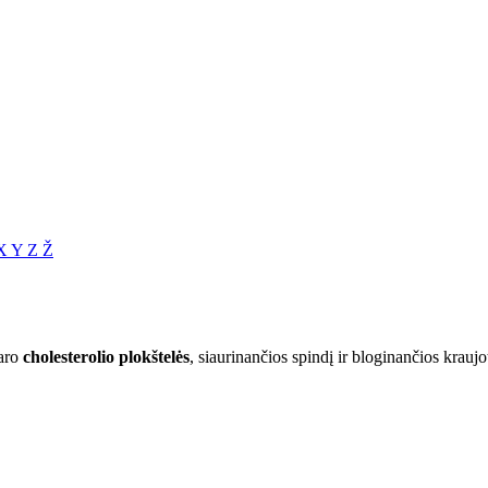
X
Y
Z
Ž
daro
cholesterolio plokštelės
, siaurinančios spindį ir bloginančios kraujo