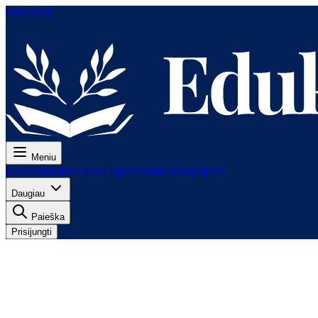
Eiti į turinį
Meniu
Kaina
Pamokos
Testai
Egzaminams
Mokytojams
Daugiau
Paieška
Prisijungti