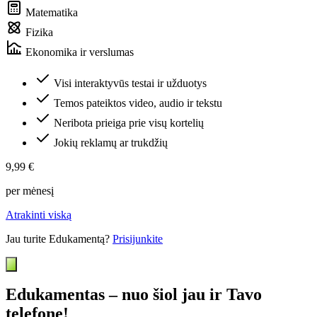
Matematika
Fizika
Ekonomika ir verslumas
Visi interaktyvūs testai ir užduotys
Temos pateiktos video, audio ir tekstu
Neribota prieiga prie visų kortelių
Jokių reklamų ar trukdžių
9,99 €
per mėnesį
Atrakinti viską
Jau turite Edukamentą?
Prisijunkite
Edukamentas – nuo šiol jau ir Tavo
telefone!