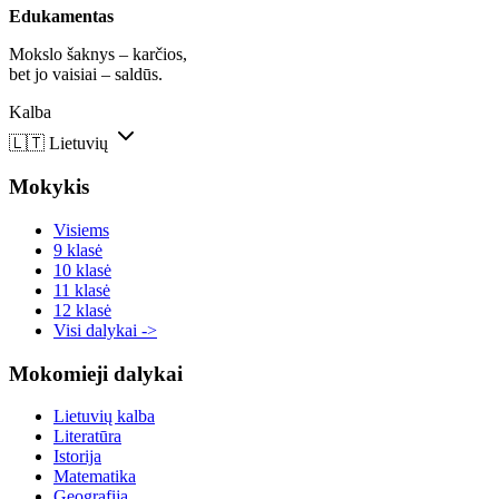
Edukamentas
Mokslo šaknys – karčios,
bet jo vaisiai – saldūs.
Kalba
🇱🇹
Lietuvių
Mokykis
Visiems
9 klasė
10 klasė
11 klasė
12 klasė
Visi dalykai ->
Mokomieji dalykai
Lietuvių kalba
Literatūra
Istorija
Matematika
Geografija