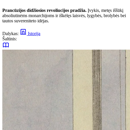
Prancūzijos didžiosios revoliucijos pradžia.
Įvykis, metęs iššūkį
absoliutinėms monarchijoms ir iškėlęs laisvės, lygybės, brolybės bei
tautos suvereniteto idėjas.
Dalykas:
Istorija
Šaltinis: