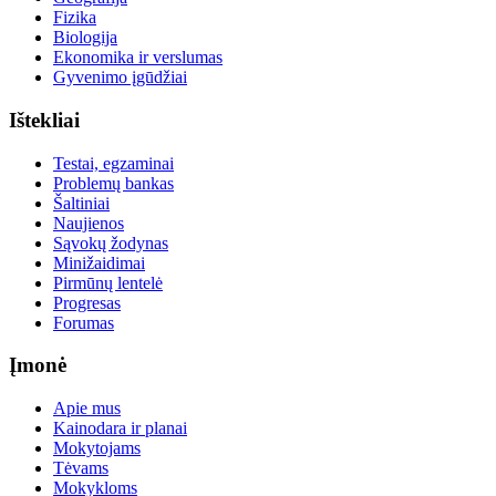
Fizika
Biologija
Ekonomika ir verslumas
Gyvenimo įgūdžiai
Ištekliai
Testai, egzaminai
Problemų bankas
Šaltiniai
Naujienos
Sąvokų žodynas
Minižaidimai
Pirmūnų lentelė
Progresas
Forumas
Įmonė
Apie mus
Kainodara ir planai
Mokytojams
Tėvams
Mokykloms