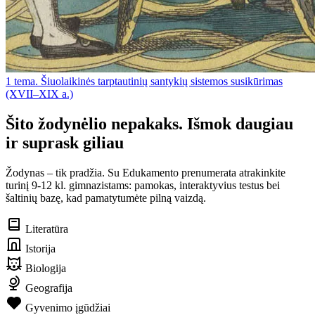
1 tema. Šiuolaikinės tarptautinių santykių sistemos susikūrimas
(XVII–XIX a.)
Šito žodynėlio nepakaks. Išmok daugiau
ir suprask giliau
Žodynas – tik pradžia. Su Edukamento prenumerata atrakinkite
turinį 9-12 kl. gimnazistams: pamokas, interaktyvius testus bei
šaltinių bazę, kad pamatytumėte pilną vaizdą.
Literatūra
Istorija
Biologija
Geografija
Gyvenimo įgūdžiai