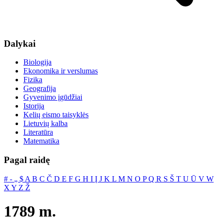
Dalykai
Biologija
Ekonomika ir verslumas
Fizika
Geografija
Gyvenimo įgūdžiai
Istorija
Kelių eismo taisyklės
Lietuvių kalba
Literatūra
Matematika
Pagal raidę
#
‐
„
$
A
B
C
Č
D
E
F
G
H
I
Į
J
K
L
M
N
O
P
Q
R
S
Š
T
U
Ū
V
W
X
Y
Z
Ž
1789 m.