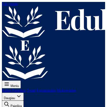
Eiti į turinį
Meniu
Kaina
Pamokos
Testai
Egzaminams
Mokytojams
Daugiau
Paieška