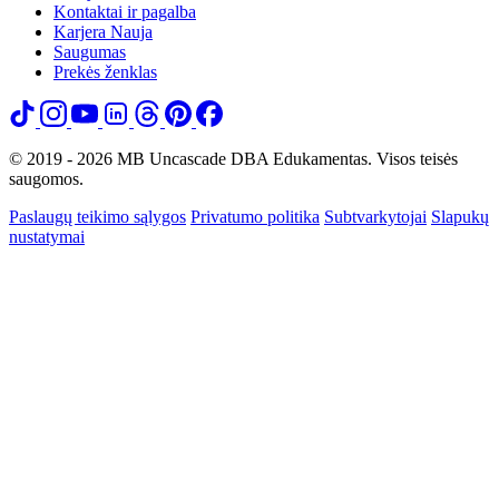
Kontaktai ir pagalba
Karjera
Nauja
Saugumas
Prekės ženklas
© 2019 - 2026 MB Uncascade DBA Edukamentas. Visos teisės
saugomos.
Paslaugų teikimo sąlygos
Privatumo politika
Subtvarkytojai
Slapukų
nustatymai