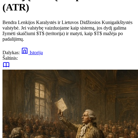
(ATR)
Bendra Lenkijos Karalystės ir Lietuvos Didžiosios Kunigaikštystės
valstybė. Jei valstybę vaizduojame kaip sistemą, jos dydį galima
žymėti skaičiumi $T$ (teritorija) ir matyti, kaip $T$ mažėja po
padalijimų.
Dalykas:
Istorija
Šaltinis: