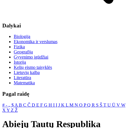
Dalykai
Biologija
Ekonomika ir verslumas
Fizika
Geografija
Gyvenimo įgūdžiai
Istorija
Kelių eismo taisyklės
Lietuvių kalba
Literatūra
Matematika
Pagal raidę
#
‐
„
$
A
B
C
Č
D
E
F
G
H
I
Į
J
K
L
M
N
O
P
Q
R
S
Š
T
U
Ū
V
W
X
Y
Z
Ž
Abiejų Tautų Respublika