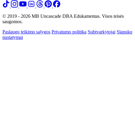
© 2019 - 2026 MB Uncascade DBA Edukamentas. Visos teisės
saugomos.
Paslaugų teikimo sąlygos
Privatumo politika
Subtvarkytojai
Slapukų
nustatymai