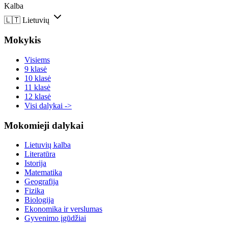
Kalba
🇱🇹
Lietuvių
Mokykis
Visiems
9 klasė
10 klasė
11 klasė
12 klasė
Visi dalykai ->
Mokomieji dalykai
Lietuvių kalba
Literatūra
Istorija
Matematika
Geografija
Fizika
Biologija
Ekonomika ir verslumas
Gyvenimo įgūdžiai