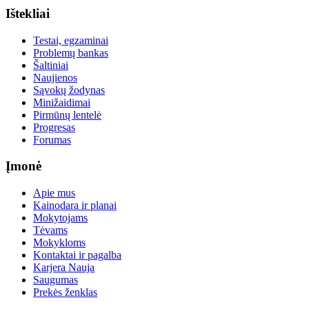
Ištekliai
Testai, egzaminai
Problemų bankas
Šaltiniai
Naujienos
Sąvokų žodynas
Minižaidimai
Pirmūnų lentelė
Progresas
Forumas
Įmonė
Apie mus
Kainodara ir planai
Mokytojams
Tėvams
Mokykloms
Kontaktai ir pagalba
Karjera
Nauja
Saugumas
Prekės ženklas