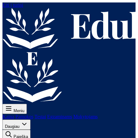
Eiti į turinį
Meniu
Kaina
Pamokos
Testai
Egzaminams
Mokytojams
Daugiau
Paieška