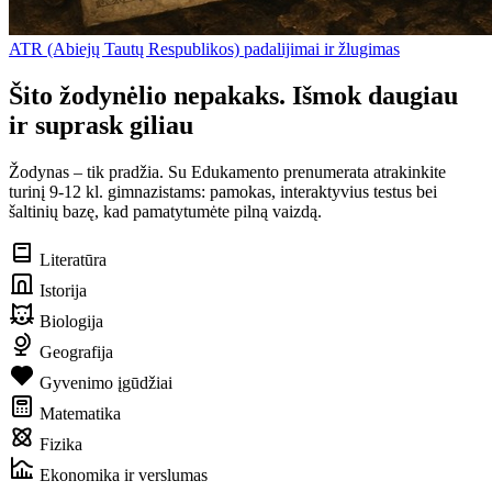
ATR (Abiejų Tautų Respublikos) padalijimai ir žlugimas
Šito žodynėlio nepakaks. Išmok daugiau
ir suprask giliau
Žodynas – tik pradžia. Su Edukamento prenumerata atrakinkite
turinį 9-12 kl. gimnazistams: pamokas, interaktyvius testus bei
šaltinių bazę, kad pamatytumėte pilną vaizdą.
Literatūra
Istorija
Biologija
Geografija
Gyvenimo įgūdžiai
Matematika
Fizika
Ekonomika ir verslumas