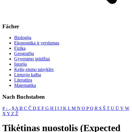
Fächer
Biologija
Ekonomika ir verslumas
Fizika
Geografija
Gyvenimo įgūdžiai
Istorija
Kelių eismo taisyklės
Lietuvių kalba
Literatūra
Matematika
Nach Buchstaben
#
‐
„
$
A
B
C
Č
D
E
F
G
H
I
Į
J
K
L
M
N
O
P
Q
R
S
Š
T
U
Ū
V
W
X
Y
Z
Ž
Tikėtinas nuostolis (Expected