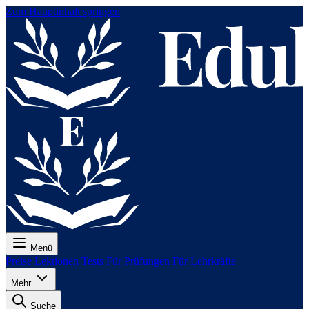
Zum Hauptinhalt springen
Menü
Preise
Lektionen
Tests
Für Prüfungen
Für Lehrkräfte
Mehr
Suche