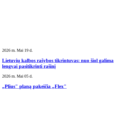
2026 m. Mai 19 d.
Lietuvių kalbos rašybos tikrintuvas: nuo šiol galima
lengvai pasitikrinti rašinį
2026 m. Mai 05 d.
„Plius" planą pakeičia „Flex"