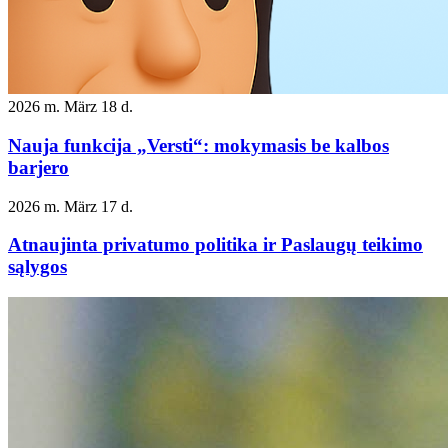
2026 m. März 18 d.
Nauja funkcija „Versti“: mokymasis be kalbos
barjero
2026 m. März 17 d.
Atnaujinta privatumo politika ir Paslaugų teikimo
sąlygos