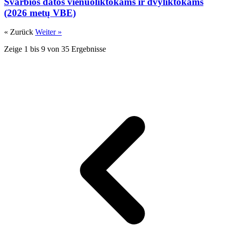
Svarbios datos vienuoliktokams ir dvyliktokams
(2026 metų VBE)
« Zurück
Weiter »
Zeige
1
bis
9
von
35
Ergebnisse