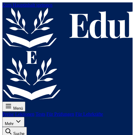
Zum Hauptinhalt springen
Menü
Preise
Lektionen
Tests
Für Prüfungen
Für Lehrkräfte
Mehr
Suche