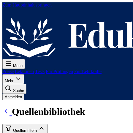
Zum Hauptinhalt springen
Menü
Preise
Lektionen
Tests
Für Prüfungen
Für Lehrkräfte
Mehr
Suche
Anmelden
Quellenbibliothek
Quellen filtern