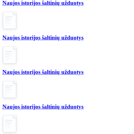
Naujos istorijos šaltinių užduotys
Naujos istorijos šaltinių užduotys
Naujos istorijos šaltinių užduotys
Naujos istorijos šaltinių užduotys