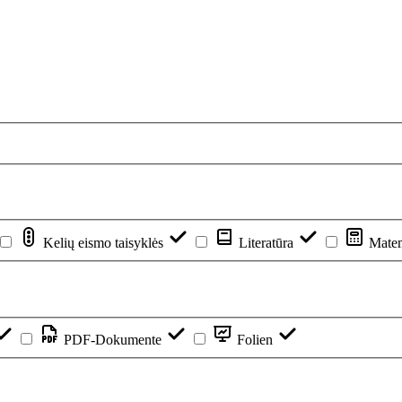
Kelių eismo taisyklės
Literatūra
Mate
PDF-Dokumente
Folien