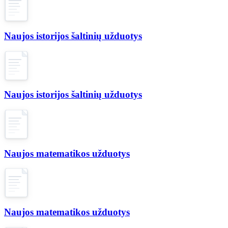
Naujos istorijos šaltinių užduotys
Naujos istorijos šaltinių užduotys
Naujos matematikos užduotys
Naujos matematikos užduotys