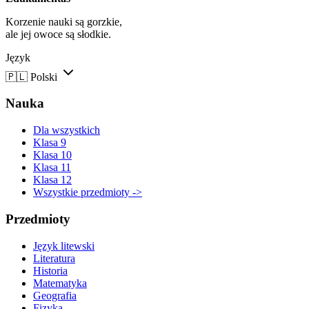
Korzenie nauki są gorzkie,
ale jej owoce są słodkie.
Język
🇵🇱
Polski
Nauka
Dla wszystkich
Klasa 9
Klasa 10
Klasa 11
Klasa 12
Wszystkie przedmioty ->
Przedmioty
Język litewski
Literatura
Historia
Matematyka
Geografia
Fizyka