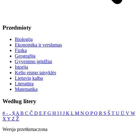
Przedmioty
Biologija
Ekonomika ir verslumas
Fizika
Geografija
Gyvenimo įgūdžiai
Istorija
Kelių eismo taisyklės
Lietuvių kalba
Literatūra
Matematika
Według litery
#
‐
„
$
A
B
C
Č
D
E
F
G
H
I
Į
J
K
L
M
N
O
P
Q
R
S
Š
T
U
Ū
V
W
X
Y
Z
Ž
Wersja przetłumaczona