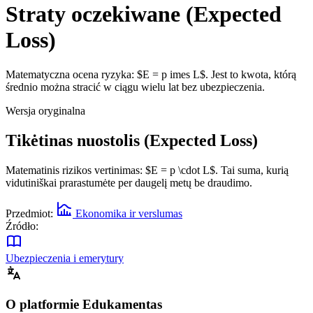
Straty oczekiwane (Expected
Loss)
Matematyczna ocena ryzyka: $E = p imes L$. Jest to kwota, którą
średnio można stracić w ciągu wielu lat bez ubezpieczenia.
Wersja oryginalna
Tikėtinas nuostolis (Expected Loss)
Matematinis rizikos vertinimas: $E = p \cdot L$. Tai suma, kurią
vidutiniškai prarastumėte per daugelį metų be draudimo.
Przedmiot:
Ekonomika ir verslumas
Źródło:
Ubezpieczenia i emerytury
O platformie Edukamentas