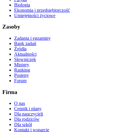
Biologia
Ekonomia i przedsiębiorczość
Umiejętności życiowe
Zasoby
Zadania i egzaminy
Bank zadań
Źródła
Aktualności
Słowniczek
Minigry
Ranking
Postępy
Forum
Firma
O nas
Cennik i plany
Dla nauczycieli
Dla rodziców
Dla szkół
Kontakt i wsparcie