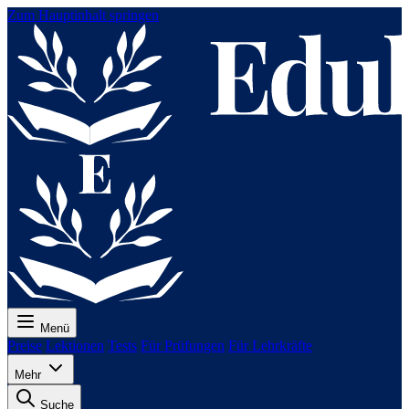
Zum Hauptinhalt springen
Menü
Preise
Lektionen
Tests
Für Prüfungen
Für Lehrkräfte
Mehr
Suche