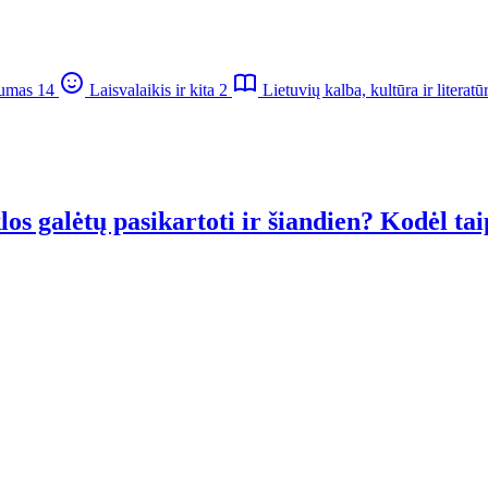
škumas
14
Laisvalaikis ir kita
2
Lietuvių kalba, kultūra ir literatū
los galėtų pasikartoti ir šiandien? Kodėl ta