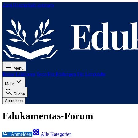
Zum Hauptinhalt springen
Menü
Preise
Lektionen
Tests
Für Prüfungen
Für Lehrkräfte
Mehr
Suche
Anmelden
Edukamentas-Forum
Anmelden
Alle Kategorien