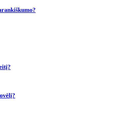
avarankiškumo?
eitį?
ovėlį?