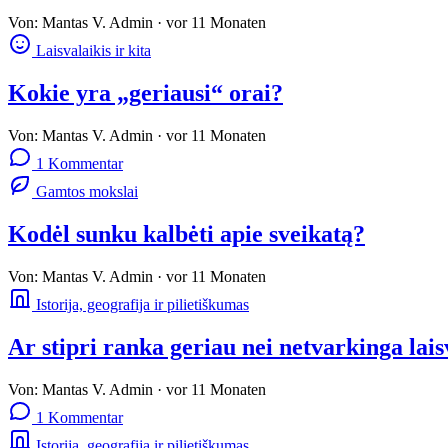
Von:
Mantas V.
Admin
·
vor 11 Monaten
Laisvalaikis ir kita
Kokie yra „geriausi“ orai?
Von:
Mantas V.
Admin
·
vor 11 Monaten
1 Kommentar
Gamtos mokslai
Kodėl sunku kalbėti apie sveikatą?
Von:
Mantas V.
Admin
·
vor 11 Monaten
Istorija, geografija ir pilietiškumas
Ar stipri ranka geriau nei netvarkinga lai
Von:
Mantas V.
Admin
·
vor 11 Monaten
1 Kommentar
Istorija, geografija ir pilietiškumas