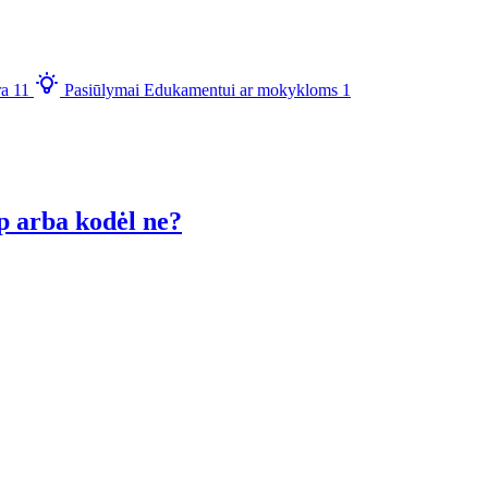
ra
11
Pasiūlymai Edukamentui ar mokykloms
1
ip arba kodėl ne?