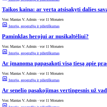
Taikos kaina: ar verta atsisakyti dalies s
Von:
Mantas V.
Admin
·
vor 11 Monaten
Istorija, geografija ir pilietiškumas
Paminklas herojui ar nusikaltėliui?
Von:
Mantas V.
Admin
·
vor 11 Monaten
Istorija, geografija ir pilietiškumas
Ar įmanoma papasakoti visą tiesą apie pra
Von:
Mantas V.
Admin
·
vor 11 Monaten
Istorija, geografija ir pilietiškumas
Ar senelio pasakojimas vertingesnis už vad
Von:
Mantas V.
Admin
·
vor 11 Monaten