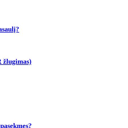
asaulį?
R žlugimas)
s pasekmes?