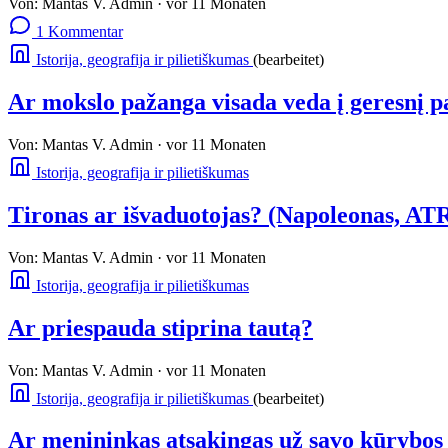
Von:
Mantas V.
Admin
·
vor 11 Monaten
1 Kommentar
Istorija, geografija ir pilietiškumas
(bearbeitet)
Ar mokslo pažanga visada veda į geresnį p
Von:
Mantas V.
Admin
·
vor 11 Monaten
Istorija, geografija ir pilietiškumas
Tironas ar išvaduotojas? (Napoleonas, AT
Von:
Mantas V.
Admin
·
vor 11 Monaten
Istorija, geografija ir pilietiškumas
Ar priespauda stiprina tautą?
Von:
Mantas V.
Admin
·
vor 11 Monaten
Istorija, geografija ir pilietiškumas
(bearbeitet)
Ar menininkas atsakingas už savo kūrybo