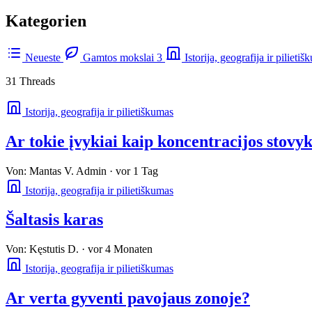
Kategorien
Neueste
Gamtos mokslai
3
Istorija, geografija ir pilieti
31 Threads
Istorija, geografija ir pilietiškumas
Ar tokie įvykiai kaip koncentracijos stovyk
Von:
Mantas V.
Admin
·
vor 1 Tag
Istorija, geografija ir pilietiškumas
Šaltasis karas
Von:
Kęstutis D.
·
vor 4 Monaten
Istorija, geografija ir pilietiškumas
Ar verta gyventi pavojaus zonoje?