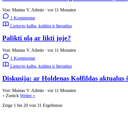
Von:
Mantas V.
Admin
·
vor 11 Monaten
1 Kommentar
Lietuvių kalba, kultūra ir literatūra
Palikti olą ar likti joje?
Von:
Mantas V.
Admin
·
vor 11 Monaten
1 Kommentar
Lietuvių kalba, kultūra ir literatūra
Diskusija: ar Holdenas Kolfildas aktualus 
Von:
Mantas V.
Admin
·
vor 11 Monaten
« Zurück
Weiter »
Zeige
1
bis
20
von
31
Ergebnisse