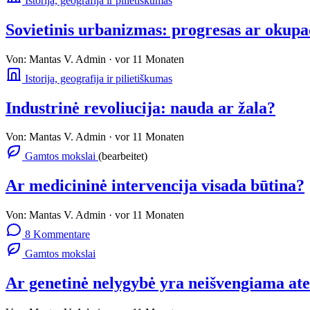
Istorija, geografija ir pilietiškumas
Sovietinis urbanizmas: progresas ar okupa
Von:
Mantas V.
Admin
·
vor 11 Monaten
Istorija, geografija ir pilietiškumas
Industrinė revoliucija: nauda ar žala?
Von:
Mantas V.
Admin
·
vor 11 Monaten
Gamtos mokslai
(bearbeitet)
Ar medicininė intervencija visada būtina?
Von:
Mantas V.
Admin
·
vor 11 Monaten
8 Kommentare
Gamtos mokslai
Ar genetinė nelygybė yra neišvengiama ate