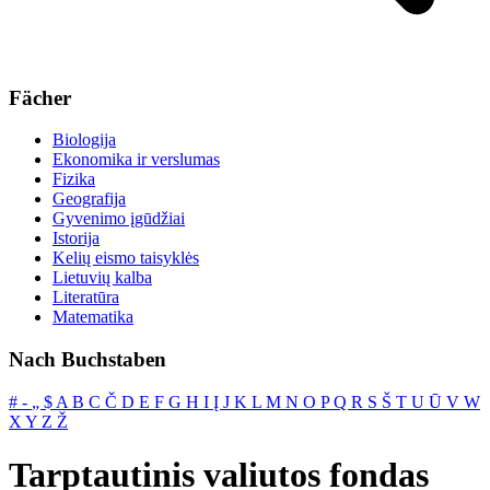
Fächer
Biologija
Ekonomika ir verslumas
Fizika
Geografija
Gyvenimo įgūdžiai
Istorija
Kelių eismo taisyklės
Lietuvių kalba
Literatūra
Matematika
Nach Buchstaben
#
‐
„
$
A
B
C
Č
D
E
F
G
H
I
Į
J
K
L
M
N
O
P
Q
R
S
Š
T
U
Ū
V
W
X
Y
Z
Ž
Tarptautinis valiutos fondas