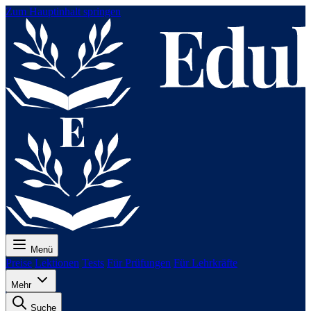
Zum Hauptinhalt springen
Menü
Preise
Lektionen
Tests
Für Prüfungen
Für Lehrkräfte
Mehr
Suche