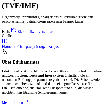
(TVF/IMF)
Organizacija, prižiūrinti globalų finansinį stabilumą ir teikianti
paskolas šalims, patiriančioms mokėjimų balanso krizes.
Fach:
Ekonomika ir verslumas
Quelle:
Ekonominė integracija ir organizacijos
Über Edukamentas
Edukamentas ist eine litauische Lernplattform zum Schulcurriculum
mit
Lernnotizen, Tests und interaktiven Inhalten
, die am
nationalen Bildungsprogramm ausgerichtet sind. Die Seiten werden
automatisch übersetzt und sind damit eine gute Ressource für
Litauischlernende, die litauische Diaspora und alle, die wissen
möchten, was litauische Schüler/innen lernen.
Mehr erfahren