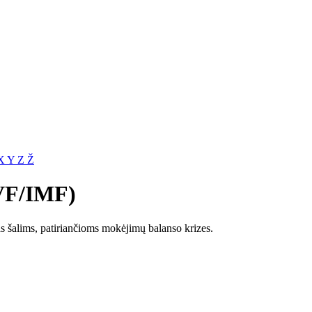
X
Y
Z
Ž
TVF/IMF)
olas šalims, patiriančioms mokėjimų balanso krizes.