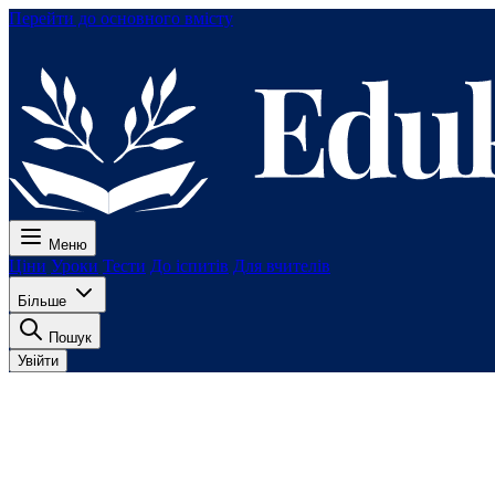
Перейти до основного вмісту
Меню
Ціни
Уроки
Тести
До іспитів
Для вчителів
Більше
Пошук
Увійти