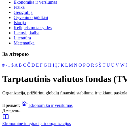
Ekonomika ir verslumas
Fizika
Geografija
Gyvenimo įgūdžiai
Istorija
Kelių eismo taisyklės
Lietuvių kalba
Literatūra
Matematika
За літерою
#
‐
„
$
A
B
C
Č
D
E
F
G
H
I
Į
J
K
L
M
N
O
P
Q
R
S
Š
T
U
Ū
V
W
Tarptautinis valiutos fondas (
Organizacija, prižiūrinti globalų finansinį stabilumą ir teikianti pask
Предмет:
Ekonomika ir verslumas
Джерело:
Ekonominė integracija ir organizacijos