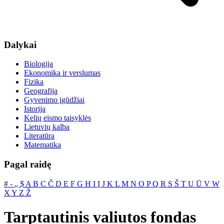
Dalykai
Biologija
Ekonomika ir verslumas
Fizika
Geografija
Gyvenimo įgūdžiai
Istorija
Kelių eismo taisyklės
Lietuvių kalba
Literatūra
Matematika
Pagal raidę
#
‐
„
$
A
B
C
Č
D
E
F
G
H
I
Į
J
K
L
M
N
O
P
Q
R
S
Š
T
U
Ū
V
W
X
Y
Z
Ž
Tarptautinis valiutos fondas