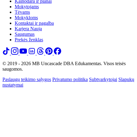
Kainodara ir planai
Mokytojams
Tėvams
Mokykloms
Kontaktai ir pagalba
Karjera
Nauja
Saugumas
Prekės ženklas
© 2019 - 2026 MB Uncascade DBA Edukamentas. Visos teisės
saugomos.
Paslaugų teikimo sąlygos
Privatumo politika
Subtvarkytojai
Slapukų
nustatymai