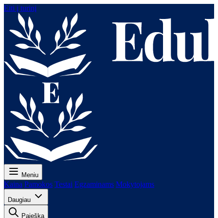
Eiti į turinį
Meniu
Kaina
Pamokos
Testai
Egzaminams
Mokytojams
Daugiau
Paieška