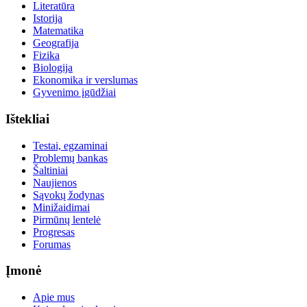
Literatūra
Istorija
Matematika
Geografija
Fizika
Biologija
Ekonomika ir verslumas
Gyvenimo įgūdžiai
Ištekliai
Testai, egzaminai
Problemų bankas
Šaltiniai
Naujienos
Sąvokų žodynas
Minižaidimai
Pirmūnų lentelė
Progresas
Forumas
Įmonė
Apie mus