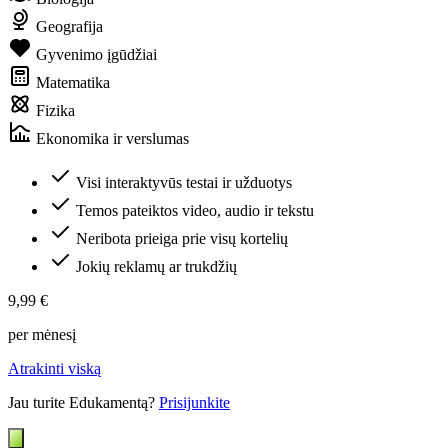
Geografija
Gyvenimo įgūdžiai
Matematika
Fizika
Ekonomika ir verslumas
Visi interaktyvūs testai ir užduotys
Temos pateiktos video, audio ir tekstu
Neribota prieiga prie visų kortelių
Jokių reklamų ar trukdžių
9,99 €
per mėnesį
Atrakinti viską
Jau turite Edukamentą?
Prisijunkite