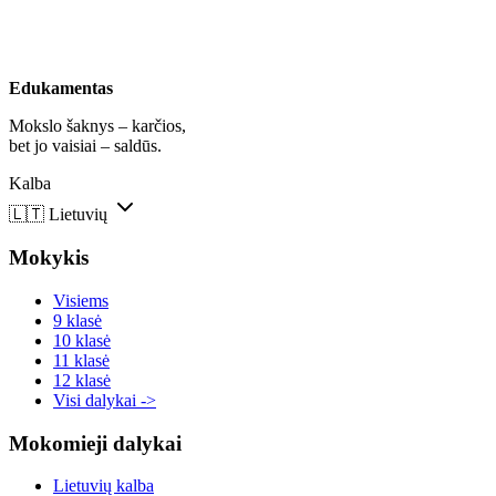
Edukamentas
Mokslo šaknys – karčios,
bet jo vaisiai – saldūs.
Kalba
🇱🇹
Lietuvių
Mokykis
Visiems
9 klasė
10 klasė
11 klasė
12 klasė
Visi dalykai ->
Mokomieji dalykai
Lietuvių kalba