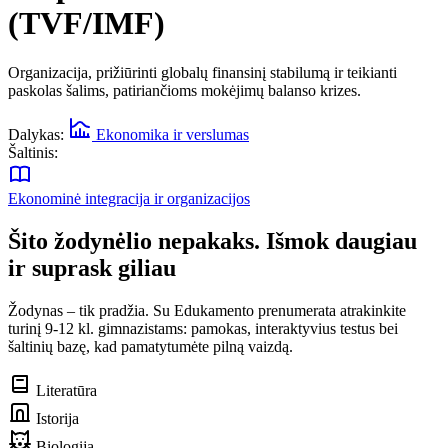
(TVF/IMF)
Organizacija, prižiūrinti globalų finansinį stabilumą ir teikianti
paskolas šalims, patiriančioms mokėjimų balanso krizes.
Dalykas:
Ekonomika ir verslumas
Šaltinis:
Ekonominė integracija ir organizacijos
Šito žodynėlio nepakaks. Išmok daugiau
ir suprask giliau
Žodynas – tik pradžia. Su Edukamento prenumerata atrakinkite
turinį 9-12 kl. gimnazistams: pamokas, interaktyvius testus bei
šaltinių bazę, kad pamatytumėte pilną vaizdą.
Literatūra
Istorija
Biologija