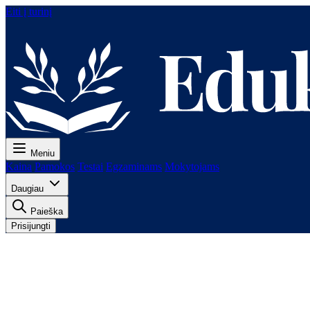
Eiti į turinį
Meniu
Kaina
Pamokos
Testai
Egzaminams
Mokytojams
Daugiau
Paieška
Prisijungti