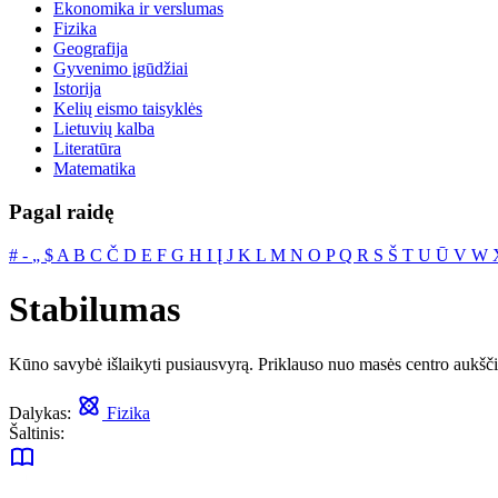
Ekonomika ir verslumas
Fizika
Geografija
Gyvenimo įgūdžiai
Istorija
Kelių eismo taisyklės
Lietuvių kalba
Literatūra
Matematika
Pagal raidę
#
‐
„
$
A
B
C
Č
D
E
F
G
H
I
Į
J
K
L
M
N
O
P
Q
R
S
Š
T
U
Ū
V
W
Stabilumas
Kūno savybė išlaikyti pusiausvyrą. Priklauso nuo masės centro aukšči
Dalykas:
Fizika
Šaltinis: