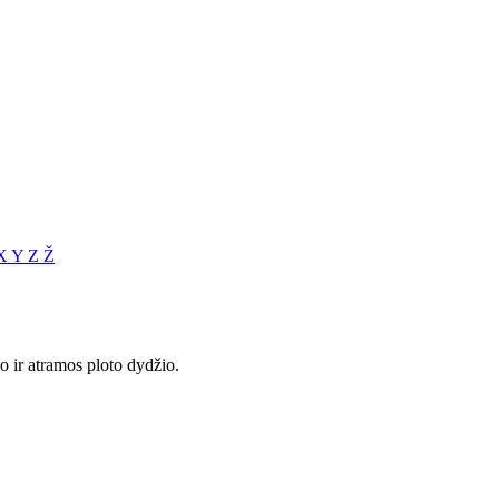
X
Y
Z
Ž
o ir atramos ploto dydžio.