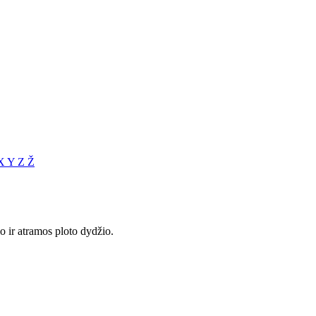
X
Y
Z
Ž
o ir atramos ploto dydžio.