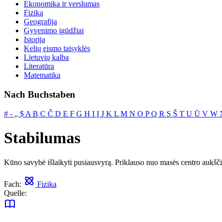
Ekonomika ir verslumas
Fizika
Geografija
Gyvenimo įgūdžiai
Istorija
Kelių eismo taisyklės
Lietuvių kalba
Literatūra
Matematika
Nach Buchstaben
#
‐
„
$
A
B
C
Č
D
E
F
G
H
I
Į
J
K
L
M
N
O
P
Q
R
S
Š
T
U
Ū
V
W
Stabilumas
Kūno savybė išlaikyti pusiausvyrą. Priklauso nuo masės centro aukšči
Fach:
Fizika
Quelle: