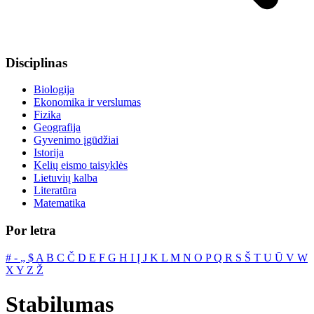
Disciplinas
Biologija
Ekonomika ir verslumas
Fizika
Geografija
Gyvenimo įgūdžiai
Istorija
Kelių eismo taisyklės
Lietuvių kalba
Literatūra
Matematika
Por letra
#
‐
„
$
A
B
C
Č
D
E
F
G
H
I
Į
J
K
L
M
N
O
P
Q
R
S
Š
T
U
Ū
V
W
X
Y
Z
Ž
Stabilumas