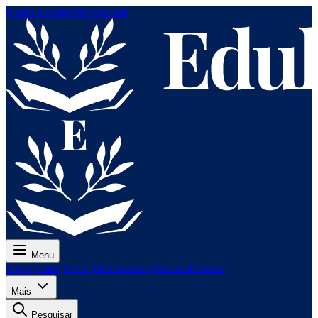
Ir para o conteúdo principal
Menu
Preço
Aulas
Testes
Para exames
Para professores
Mais
Pesquisar