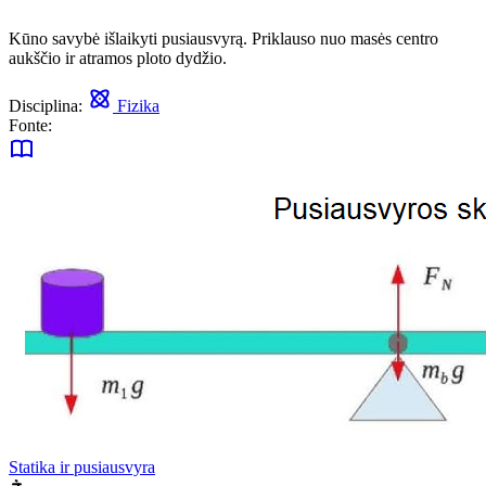
Kūno savybė išlaikyti pusiausvyrą. Priklauso nuo masės centro
aukščio ir atramos ploto dydžio.
Disciplina:
Fizika
Fonte:
Statika ir pusiausvyra