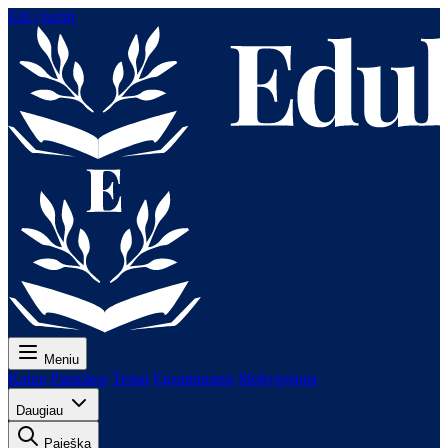
Eiti į turinį
Meniu
Kaina
Pamokos
Testai
Egzaminams
Mokytojams
Daugiau
Paieška