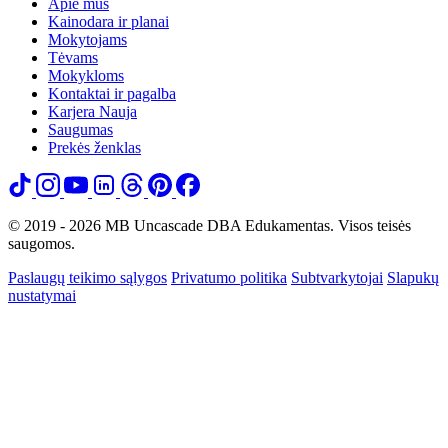
Apie mus
Kainodara ir planai
Mokytojams
Tėvams
Mokykloms
Kontaktai ir pagalba
Karjera
Nauja
Saugumas
Prekės ženklas
© 2019 - 2026 MB Uncascade DBA Edukamentas. Visos teisės
saugomos.
Paslaugų teikimo sąlygos
Privatumo politika
Subtvarkytojai
Slapukų
nustatymai