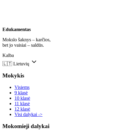
Edukamentas
Mokslo šaknys – karčios,
bet jo vaisiai – saldūs.
Kalba
🇱🇹
Lietuvių
Mokykis
Visiems
9 klasė
10 klasė
11 klasė
12 klasė
Visi dalykai ->
Mokomieji dalykai