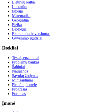
Lietuvių kalba
Literatūra
Istorija
Matematika
Geografija
Fizika
Biologija
Ekonomika ir verslumas
Gyvenimo įgūdžiai
Ištekliai
Testai, egzaminai
Problemų bankas
Šaltiniai
Naujienos
Sąvokų žodynas
Minižaidimai
Pirmūnų lentelė
Progresas
Forumas
Įmonė