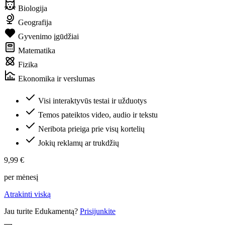
Biologija
Geografija
Gyvenimo įgūdžiai
Matematika
Fizika
Ekonomika ir verslumas
Visi interaktyvūs testai ir užduotys
Temos pateiktos video, audio ir tekstu
Neribota prieiga prie visų kortelių
Jokių reklamų ar trukdžių
9,99 €
per mėnesį
Atrakinti viską
Jau turite Edukamentą?
Prisijunkite