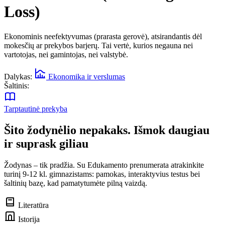
Loss)
Ekonominis neefektyvumas (prarasta gerovė), atsirandantis dėl
mokesčių ar prekybos barjerų. Tai vertė, kurios negauna nei
vartotojas, nei gamintojas, nei valstybė.
Dalykas:
Ekonomika ir verslumas
Šaltinis:
Tarptautinė prekyba
Šito žodynėlio nepakaks. Išmok daugiau
ir suprask giliau
Žodynas – tik pradžia. Su Edukamento prenumerata atrakinkite
turinį 9-12 kl. gimnazistams: pamokas, interaktyvius testus bei
šaltinių bazę, kad pamatytumėte pilną vaizdą.
Literatūra
Istorija