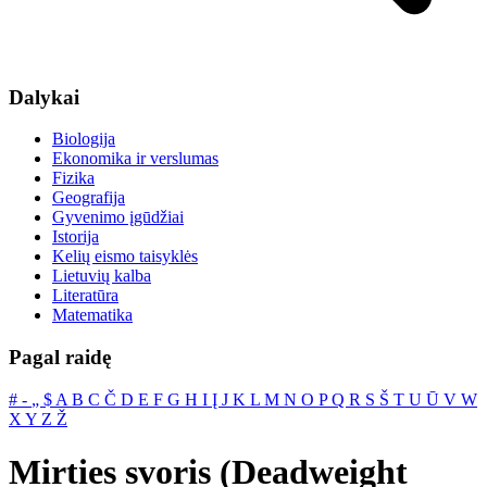
Dalykai
Biologija
Ekonomika ir verslumas
Fizika
Geografija
Gyvenimo įgūdžiai
Istorija
Kelių eismo taisyklės
Lietuvių kalba
Literatūra
Matematika
Pagal raidę
#
‐
„
$
A
B
C
Č
D
E
F
G
H
I
Į
J
K
L
M
N
O
P
Q
R
S
Š
T
U
Ū
V
W
X
Y
Z
Ž
Mirties svoris (Deadweight