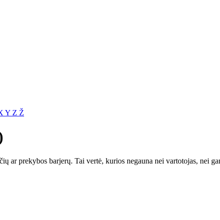
X
Y
Z
Ž
)
ų ar prekybos barjerų. Tai vertė, kurios negauna nei vartotojas, nei gam