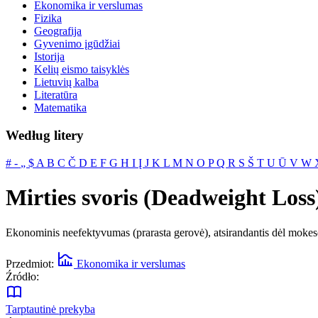
Ekonomika ir verslumas
Fizika
Geografija
Gyvenimo įgūdžiai
Istorija
Kelių eismo taisyklės
Lietuvių kalba
Literatūra
Matematika
Według litery
#
‐
„
$
A
B
C
Č
D
E
F
G
H
I
Į
J
K
L
M
N
O
P
Q
R
S
Š
T
U
Ū
V
W
Mirties svoris (Deadweight Loss
Ekonominis neefektyvumas (prarasta gerovė), atsirandantis dėl mokesči
Przedmiot:
Ekonomika ir verslumas
Źródło:
Tarptautinė prekyba