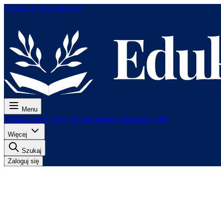
Przejdź do treści głównej
Menu
Cennik
Lekcje
Testy
Do egzaminów
Dla nauczycieli
Więcej
Szukaj
Zaloguj się