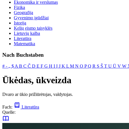
Ekonomika ir verslumas
Fizika
Geografija
Gyvenimo įgūdžiai
Istorija
Kelių eismo taisyklės
Lietuvių kalba
Literatūra
Matematika
Nach Buchstaben
#
‐
„
$
A
B
C
Č
D
E
F
G
H
I
Į
J
K
L
M
N
O
P
Q
R
S
Š
T
U
Ū
V
W
Ūkėdas, ūkveizda
Dvaro ar ūkio prižiūrėtojas, valdytojas.
Fach:
Literatūra
Quelle: