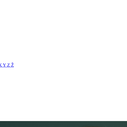
X
Y
Z
Ž