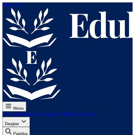
Eiti į turinį
Meniu
Kaina
Pamokos
Testai
Egzaminams
Mokytojams
Daugiau
Paieška