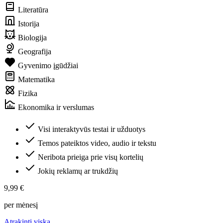
Literatūra
Istorija
Biologija
Geografija
Gyvenimo įgūdžiai
Matematika
Fizika
Ekonomika ir verslumas
Visi interaktyvūs testai ir užduotys
Temos pateiktos video, audio ir tekstu
Neribota prieiga prie visų kortelių
Jokių reklamų ar trukdžių
9,99 €
per mėnesį
Atrakinti viską