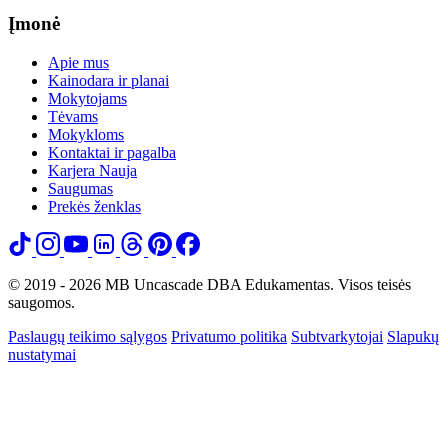
Įmonė
Apie mus
Kainodara ir planai
Mokytojams
Tėvams
Mokykloms
Kontaktai ir pagalba
Karjera
Nauja
Saugumas
Prekės ženklas
© 2019 - 2026 MB Uncascade DBA Edukamentas. Visos teisės
saugomos.
Paslaugų teikimo sąlygos
Privatumo politika
Subtvarkytojai
Slapukų
nustatymai