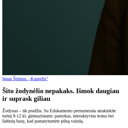
Ignas Šeinius. „Kuprelis“
Šito žodynėlio nepakaks. Išmok daugiau
ir suprask giliau
Žodynas – tik pradžia. Su Edukamento prenumerata atrakinkite
turinį 9-12 kl. gimnazistams: pamokas, interaktyvius testus bei
šaltinių bazę, kad pamatytumėte pilną vaizdą.