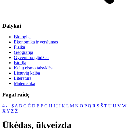
Dalykai
Biologija
Ekonomika ir verslumas
Fizika
Geografija
Gyvenimo įgūdžiai
Istorija
Kelių eismo taisyklės
Lietuvių kalba
Literatūra
Matematika
Pagal raidę
#
‐
„
$
A
B
C
Č
D
E
F
G
H
I
Į
J
K
L
M
N
O
P
Q
R
S
Š
T
U
Ū
V
W
X
Y
Z
Ž
Ūkėdas, ūkveizda