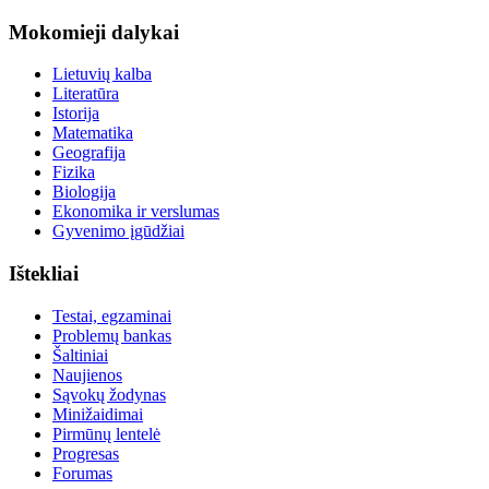
Mokomieji dalykai
Lietuvių kalba
Literatūra
Istorija
Matematika
Geografija
Fizika
Biologija
Ekonomika ir verslumas
Gyvenimo įgūdžiai
Ištekliai
Testai, egzaminai
Problemų bankas
Šaltiniai
Naujienos
Sąvokų žodynas
Minižaidimai
Pirmūnų lentelė
Progresas
Forumas