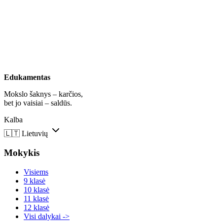
Edukamentas
Mokslo šaknys – karčios,
bet jo vaisiai – saldūs.
Kalba
🇱🇹
Lietuvių
Mokykis
Visiems
9 klasė
10 klasė
11 klasė
12 klasė
Visi dalykai ->