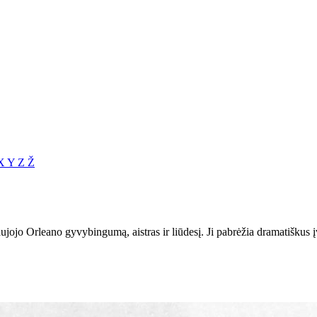
X
Y
Z
Ž
ujojo Orleano gyvybingumą, aistras ir liūdesį. Ji pabrėžia dramatiškus į