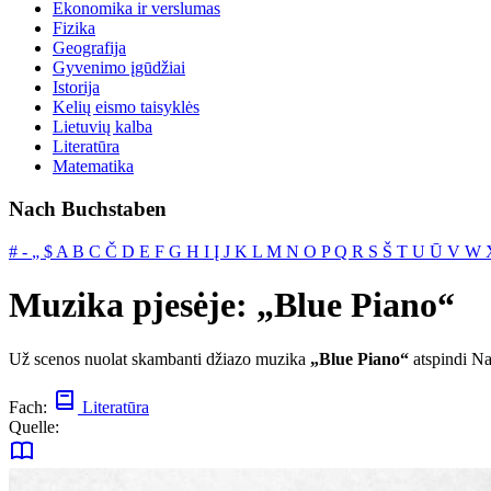
Ekonomika ir verslumas
Fizika
Geografija
Gyvenimo įgūdžiai
Istorija
Kelių eismo taisyklės
Lietuvių kalba
Literatūra
Matematika
Nach Buchstaben
#
‐
„
$
A
B
C
Č
D
E
F
G
H
I
Į
J
K
L
M
N
O
P
Q
R
S
Š
T
U
Ū
V
W
Muzika pjesėje: „Blue Piano“
Už scenos nuolat skambanti džiazo muzika
„Blue Piano“
atspindi Na
Fach:
Literatūra
Quelle: