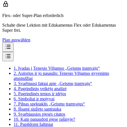
Flex- oder Super-Plan erforderlich
Schalte diese Lektion mit Edukamentas Flex oder Edukamentas
Super frei.
Plan auswählen
1.
Įvadas į Tenesio Viljamso „Geismų tramvajų“
2.
Autorius ir jo pasaulis: Tenesio Viljamso gyvenimo
atspindžiai
3.
Svarbiausi faktai apie „Geismų tramvajų“
4.
Pagrindinių veikėjų analizė
5.
Pagrindinės temos ir idėjos
6.
Simboliai ir motyvai
7.
Pilnas spektaklis „Geismų tramvajus“
8.
Išsami siužeto santrauka
9.
Svarbiausios pjesės citatos
10.
Kaip panaudoti pjesę rašinyje?
11.
Papildomi šaltiniai