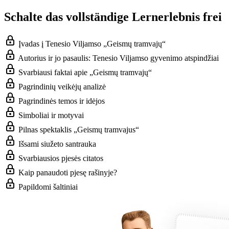
Schalte das vollständige Lernerlebnis frei
Įvadas į Tenesio Viljamso „Geismų tramvajų“
Autorius ir jo pasaulis: Tenesio Viljamso gyvenimo atspindžiai
Svarbiausi faktai apie „Geismų tramvajų“
Pagrindinių veikėjų analizė
Pagrindinės temos ir idėjos
Simboliai ir motyvai
Pilnas spektaklis „Geismų tramvajus“
Išsami siužeto santrauka
Svarbiausios pjesės citatos
Kaip panaudoti pjesę rašinyje?
Papildomi šaltiniai