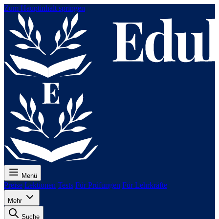
Zum Hauptinhalt springen
Menü
Preise
Lektionen
Tests
Für Prüfungen
Für Lehrkräfte
Mehr
Suche