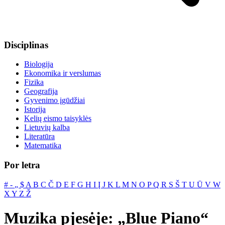
Disciplinas
Biologija
Ekonomika ir verslumas
Fizika
Geografija
Gyvenimo įgūdžiai
Istorija
Kelių eismo taisyklės
Lietuvių kalba
Literatūra
Matematika
Por letra
#
‐
„
$
A
B
C
Č
D
E
F
G
H
I
Į
J
K
L
M
N
O
P
Q
R
S
Š
T
U
Ū
V
W
X
Y
Z
Ž
Muzika pjesėje: „Blue Piano“