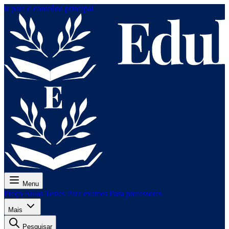
Ir para o conteúdo principal
Menu
Preço
Aulas
Testes
Para exames
Para professores
Mais
Pesquisar