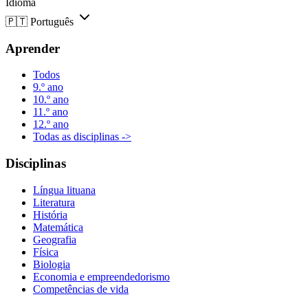
Idioma
🇵🇹
Português
Aprender
Todos
9.º ano
10.º ano
11.º ano
12.º ano
Todas as disciplinas ->
Disciplinas
Língua lituana
Literatura
História
Matemática
Geografia
Física
Biologia
Economia e empreendedorismo
Competências de vida