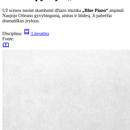
Už scenos nuolat skambanti džiazo muzika
„Blue Piano“
atspindi
Naujojo Orleano gyvybingumą, aistras ir liūdesį. Ji pabrėžia
dramatiškus įvykius.
Disciplina:
Literatūra
Fonte: