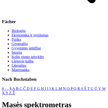
Fächer
Biologija
Ekonomika ir verslumas
Fizika
Geografija
Gyvenimo įgūdžiai
Istorija
Kelių eismo taisyklės
Lietuvių kalba
Literatūra
Matematika
Nach Buchstaben
#
‐
„
$
A
B
C
Č
D
E
F
G
H
I
Į
J
K
L
M
N
O
P
Q
R
S
Š
T
U
Ū
V
W
X
Y
Z
Ž
Masės spektrometras