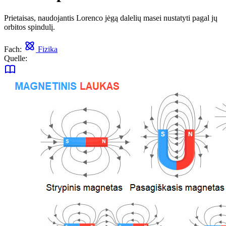
Prietaisas, naudojantis Lorenco jėgą dalelių masei nustatyti pagal jų
orbitos spindulį.
Fach:
Fizika
Quelle: