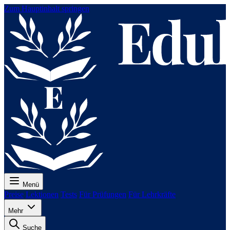
Zum Hauptinhalt springen
Menü
Preise
Lektionen
Tests
Für Prüfungen
Für Lehrkräfte
Mehr
Suche