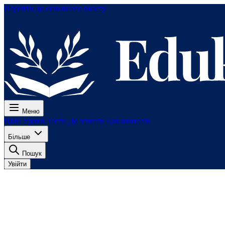
Перейти до основного вмісту
Меню
Ціни
Уроки
Тести
До іспитів
Для вчителів
Більше
Пошук
Увійти