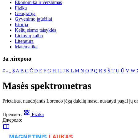
Ekonomika ir verslumas
Fizika
Geografija
Gyvenimo įgūdžiai
Istorija
Kelių eismo taisyklės
Lietuvių kalba
Literatūra
Matematika
За літерою
#
‐
„
$
A
B
C
Č
D
E
F
G
H
I
Į
J
K
L
M
N
O
P
Q
R
S
Š
T
U
Ū
V
W
Masės spektrometras
Prietaisas, naudojantis Lorenco jėgą dalelių masei nustatyti pagal jų or
Предмет:
Fizika
Джерело: