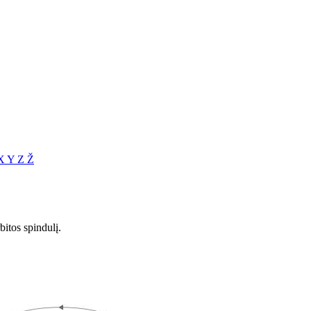
X
Y
Z
Ž
bitos spindulį.