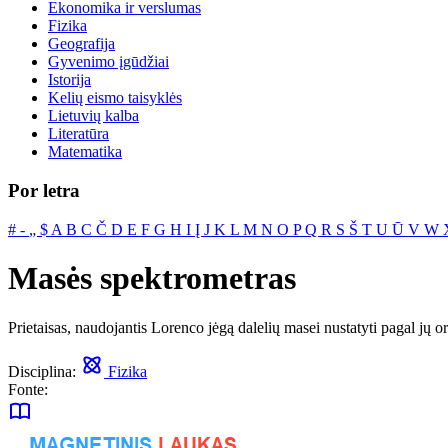
Ekonomika ir verslumas
Fizika
Geografija
Gyvenimo įgūdžiai
Istorija
Kelių eismo taisyklės
Lietuvių kalba
Literatūra
Matematika
Por letra
#
‐
„
$
A
B
C
Č
D
E
F
G
H
I
Į
J
K
L
M
N
O
P
Q
R
S
Š
T
U
Ū
V
W
Masės spektrometras
Prietaisas, naudojantis Lorenco jėgą dalelių masei nustatyti pagal jų or
Disciplina:
Fizika
Fonte: