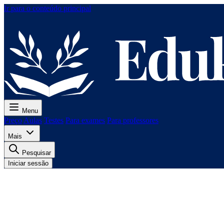
Ir para o conteúdo principal
Menu
Preço
Aulas
Testes
Para exames
Para professores
Mais
Pesquisar
Iniciar sessão