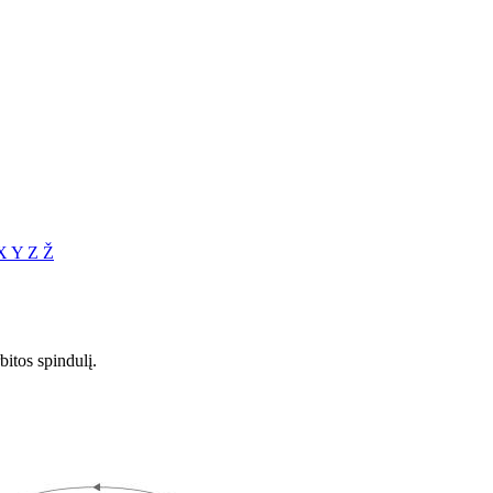
X
Y
Z
Ž
bitos spindulį.