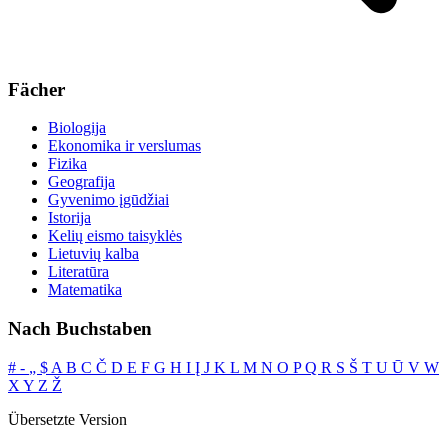
Fächer
Biologija
Ekonomika ir verslumas
Fizika
Geografija
Gyvenimo įgūdžiai
Istorija
Kelių eismo taisyklės
Lietuvių kalba
Literatūra
Matematika
Nach Buchstaben
#
‐
„
$
A
B
C
Č
D
E
F
G
H
I
Į
J
K
L
M
N
O
P
Q
R
S
Š
T
U
Ū
V
W
X
Y
Z
Ž
Übersetzte Version