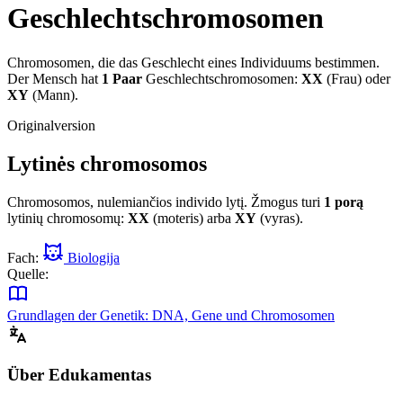
Geschlechtschromosomen
Chromosomen, die das Geschlecht eines Individuums bestimmen.
Der Mensch hat
1 Paar
Geschlechtschromosomen:
XX
(Frau) oder
XY
(Mann).
Originalversion
Lytinės chromosomos
Chromosomos, nulemiančios individo lytį. Žmogus turi
1 porą
lytinių chromosomų:
XX
(moteris) arba
XY
(vyras).
Fach:
Biologija
Quelle:
Grundlagen der Genetik: DNA, Gene und Chromosomen
Über Edukamentas