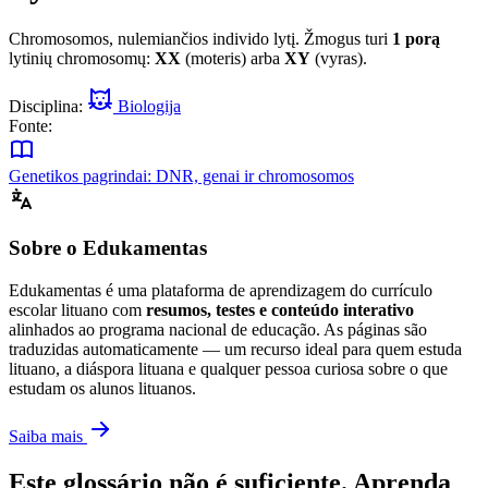
Chromosomos, nulemiančios individo lytį. Žmogus turi
1 porą
lytinių chromosomų:
XX
(moteris) arba
XY
(vyras).
Disciplina:
Biologija
Fonte:
Genetikos pagrindai: DNR, genai ir chromosomos
Sobre o Edukamentas
Edukamentas é uma plataforma de aprendizagem do currículo
escolar lituano com
resumos, testes e conteúdo interativo
alinhados ao programa nacional de educação. As páginas são
traduzidas automaticamente — um recurso ideal para quem estuda
lituano, a diáspora lituana e qualquer pessoa curiosa sobre o que
estudam os alunos lituanos.
Saiba mais
Este glossário não é suficiente. Aprenda