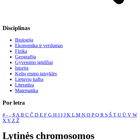
Disciplinas
Biologija
Ekonomika ir verslumas
Fizika
Geografija
Gyvenimo įgūdžiai
Istorija
Kelių eismo taisyklės
Lietuvių kalba
Literatūra
Matematika
Por letra
#
‐
„
$
A
B
C
Č
D
E
F
G
H
I
Į
J
K
L
M
N
O
P
Q
R
S
Š
T
U
Ū
V
W
X
Y
Z
Ž
Lytinės chromosomos