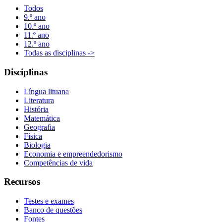
Todos
9.º ano
10.º ano
11.º ano
12.º ano
Todas as disciplinas ->
Disciplinas
Língua lituana
Literatura
História
Matemática
Geografia
Física
Biologia
Economia e empreendedorismo
Competências de vida
Recursos
Testes e exames
Banco de questões
Fontes