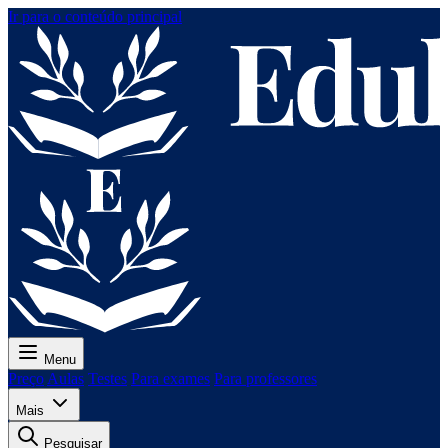
Ir para o conteúdo principal
Menu
Preço
Aulas
Testes
Para exames
Para professores
Mais
Pesquisar