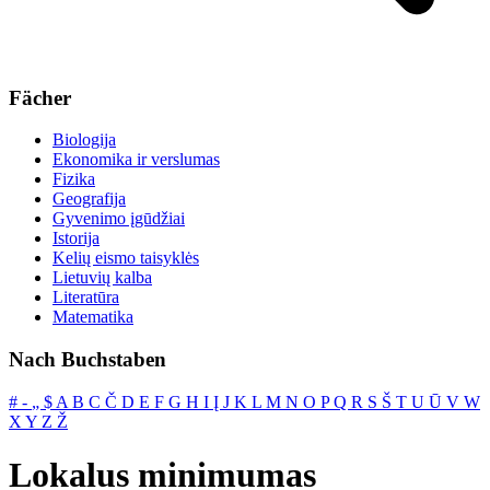
Fächer
Biologija
Ekonomika ir verslumas
Fizika
Geografija
Gyvenimo įgūdžiai
Istorija
Kelių eismo taisyklės
Lietuvių kalba
Literatūra
Matematika
Nach Buchstaben
#
‐
„
$
A
B
C
Č
D
E
F
G
H
I
Į
J
K
L
M
N
O
P
Q
R
S
Š
T
U
Ū
V
W
X
Y
Z
Ž
Lokalus minimumas