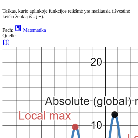
Taškas, kurio aplinkoje funkcijos reikšmė yra mažiausia (išvestinė
keičia ženklą iš - į +).
Fach:
Matematika
Quelle: