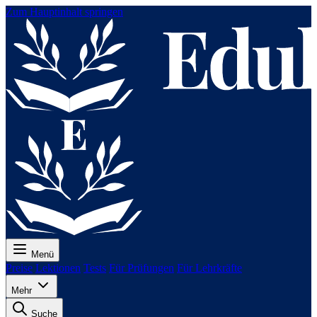
Zum Hauptinhalt springen
Menü
Preise
Lektionen
Tests
Für Prüfungen
Für Lehrkräfte
Mehr
Suche