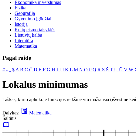
Ekonomika ir verslumas
Fizika
Geografija
Gyvenimo įgūdžiai
Istorija
Kelių eismo taisyklės
Lietuvių kalba
Literatūra
Matematika
Pagal raidę
#
‐
„
$
A
B
C
Č
D
E
F
G
H
I
Į
J
K
L
M
N
O
P
Q
R
S
Š
T
U
Ū
V
W
Lokalus minimumas
Taškas, kurio aplinkoje funkcijos reikšmė yra mažiausia (išvestinė keiči
Dalykas:
Matematika
Šaltinis: