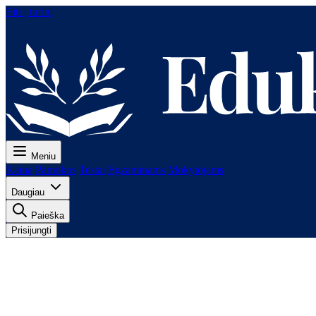
Eiti į turinį
Meniu
Kaina
Pamokos
Testai
Egzaminams
Mokytojams
Daugiau
Paieška
Prisijungti