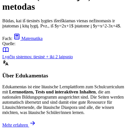
metodas
Būdas, kai iš tiesinės lygties išreiškiamas vienas nežinomasis ir
įstatomas į kitą lygtį. Pvz., iš $y=2x+1$ įstatome į $y=x^2-3x+4$.
Fach:
Matematika
Quelle:
Lygčių sistemos: tiesinė + iki 2 laipsnio
Über Edukamentas
Edukamentas ist eine litauische Lernplattform zum Schulcurriculum
mit
Lernnotizen, Tests und interaktiven Inhalten
, die am
nationalen Bildungsprogramm ausgerichtet sind. Die Seiten werden
automatisch übersetzt und sind damit eine gute Ressource für
Litauischlernende, die litauische Diaspora und alle, die wissen
möchten, was litauische Schüler/innen lernen.
Mehr erfahren