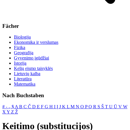
Fächer
Biologija
Ekonomika ir verslumas
Fizika
Geografija
Gyvenimo įgūdžiai
Istorija
Kelių eismo taisyklės
Lietuvių kalba
Literatūra
Matematika
Nach Buchstaben
#
‐
„
$
A
B
C
Č
D
E
F
G
H
I
Į
J
K
L
M
N
O
P
Q
R
S
Š
T
U
Ū
V
W
X
Y
Z
Ž
Keitimo (substitucijos)