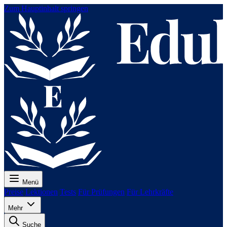
Zum Hauptinhalt springen
Menü
Preise
Lektionen
Tests
Für Prüfungen
Für Lehrkräfte
Mehr
Suche