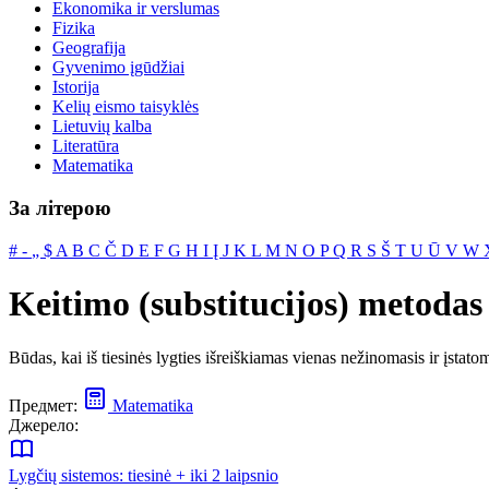
Ekonomika ir verslumas
Fizika
Geografija
Gyvenimo įgūdžiai
Istorija
Kelių eismo taisyklės
Lietuvių kalba
Literatūra
Matematika
За літерою
#
‐
„
$
A
B
C
Č
D
E
F
G
H
I
Į
J
K
L
M
N
O
P
Q
R
S
Š
T
U
Ū
V
W
Keitimo (substitucijos) metodas
Būdas, kai iš tiesinės lygties išreiškiamas vienas nežinomasis ir įstat
Предмет:
Matematika
Джерело:
Lygčių sistemos: tiesinė + iki 2 laipsnio