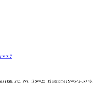
X
Y
Z
Ž
omas į kitą lygtį. Pvz., iš $y=2x+1$ įstatome į $y=x^2-3x+4$.