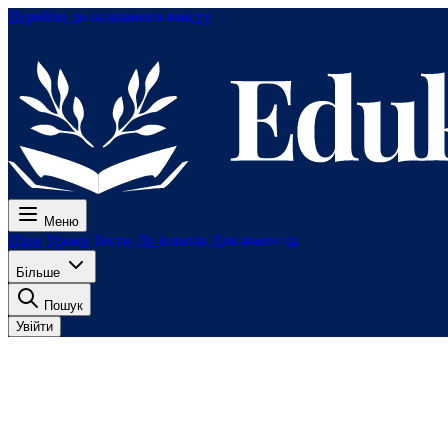
Перейти до основного вмісту
Меню
Ціни
Уроки
Тести
До іспитів
Для вчителів
Більше
Пошук
Увійти