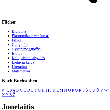
Fächer
Biologija
Ekonomika ir verslumas
Fizika
Geografija
Gyvenimo įgūdžiai
Istorija
Kelių eismo taisyklės
Lietuvių kalba
Literatūra
Matematika
Nach Buchstaben
#
‐
„
$
A
B
C
Č
D
E
F
G
H
I
Į
J
K
L
M
N
O
P
Q
R
S
Š
T
U
Ū
V
W
X
Y
Z
Ž
Jonelaitis