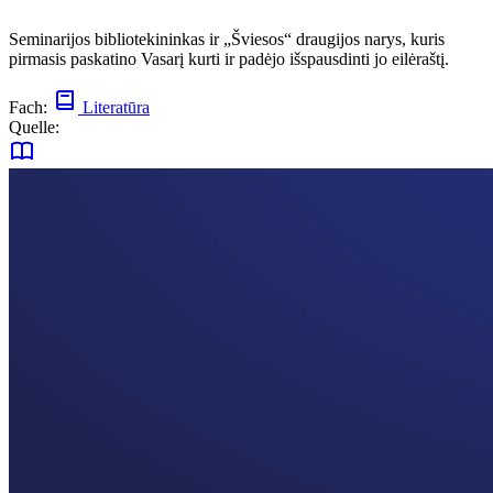
Seminarijos bibliotekininkas ir „Šviesos“ draugijos narys, kuris
pirmasis paskatino Vasarį kurti ir padėjo išspausdinti jo eilėraštį.
Fach:
Literatūra
Quelle: