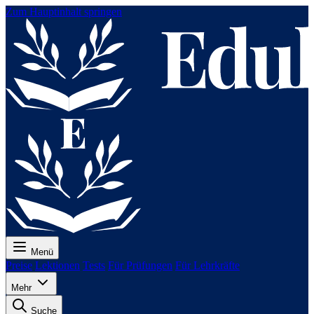
Zum Hauptinhalt springen
Menü
Preise
Lektionen
Tests
Für Prüfungen
Für Lehrkräfte
Mehr
Suche