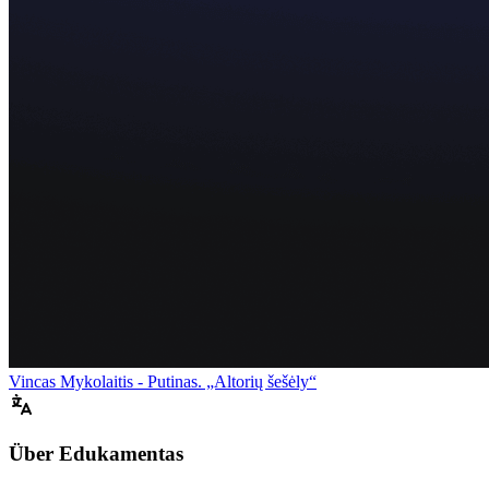
Vincas Mykolaitis - Putinas. „Altorių šešėly“
Über Edukamentas