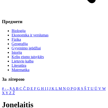
Предмети
Biologija
Ekonomika ir verslumas
Fizika
Geografija
Gyvenimo įgūdžiai
Istorija
Kelių eismo taisyklės
Lietuvių kalba
Literatūra
Matematika
За літерою
#
‐
„
$
A
B
C
Č
D
E
F
G
H
I
Į
J
K
L
M
N
O
P
Q
R
S
Š
T
U
Ū
V
W
X
Y
Z
Ž
Jonelaitis