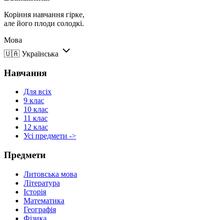
Коріння навчання гірке,
але його плоди солодкі.
Мова
🇺🇦
Українська
Навчання
Для всіх
9 клас
10 клас
11 клас
12 клас
Усі предмети ->
Предмети
Литовська мова
Література
Історія
Математика
Географія
Фізика