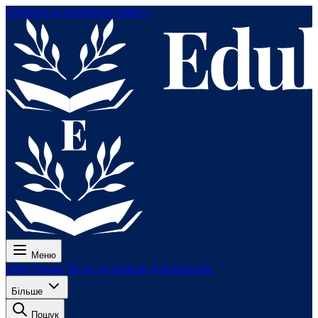
Перейти до основного вмісту
Меню
Ціни
Уроки
Тести
До іспитів
Для вчителів
Більше
Пошук