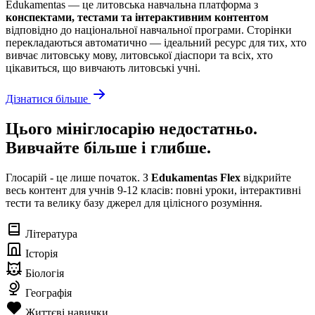
Edukamentas — це литовська навчальна платформа з
конспектами, тестами та інтерактивним контентом
відповідно до національної навчальної програми. Сторінки
перекладаються автоматично — ідеальний ресурс для тих, хто
вивчає литовську мову, литовської діаспори та всіх, хто
цікавиться, що вивчають литовські учні.
Дізнатися більше
Цього мініглосарію недостатньо.
Вивчайте більше і глибше.
Глосарій - це лише початок. З
Edukamentas Flex
відкрийте
весь контент для учнів 9-12 класів: повні уроки, інтерактивні
тести та велику базу джерел для цілісного розуміння.
Література
Історія
Біологія
Географія
Життєві навички