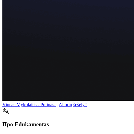
Vincas Mykolaitis - Putinas. „Altorių šešėly“
Про Edukamentas