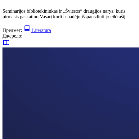
Seminarijos bibliotekininkas ir „Šviesos“ draugijos narys, kuris
pirmasis paskatino Vasarį kurti ir padėjo išspausdinti jo eilėraštį.
Предмет:
Literatūra
Джерело: