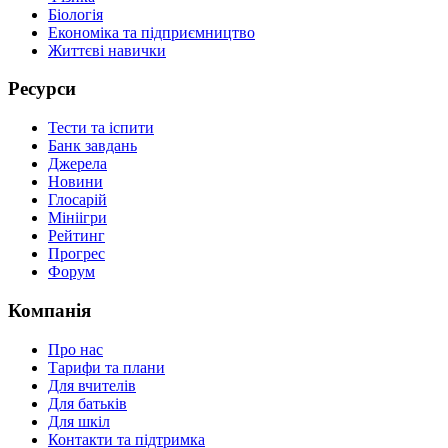
Біологія
Економіка та підприємництво
Життєві навички
Ресурси
Тести та іспити
Банк завдань
Джерела
Новини
Глосарій
Мініігри
Рейтинг
Прогрес
Форум
Компанія
Про нас
Тарифи та плани
Для вчителів
Для батьків
Для шкіл
Контакти та підтримка