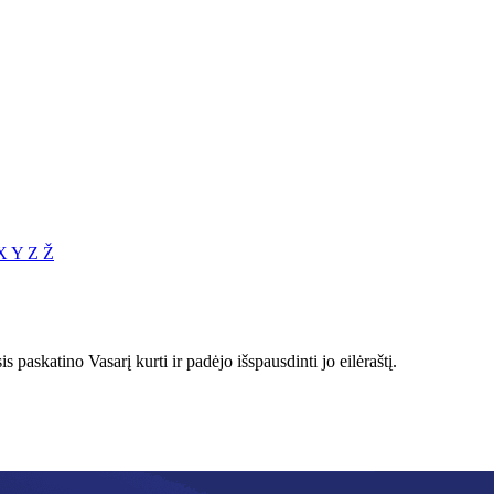
X
Y
Z
Ž
 paskatino Vasarį kurti ir padėjo išspausdinti jo eilėraštį.