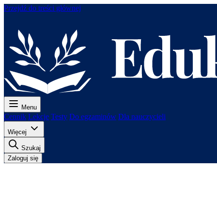
Przejdź do treści głównej
Menu
Cennik
Lekcje
Testy
Do egzaminów
Dla nauczycieli
Więcej
Szukaj
Zaloguj się