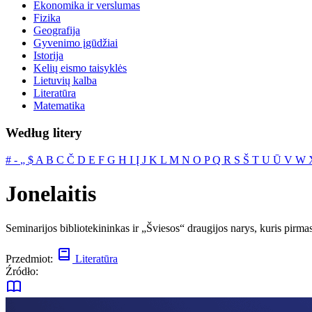
Ekonomika ir verslumas
Fizika
Geografija
Gyvenimo įgūdžiai
Istorija
Kelių eismo taisyklės
Lietuvių kalba
Literatūra
Matematika
Według litery
#
‐
„
$
A
B
C
Č
D
E
F
G
H
I
Į
J
K
L
M
N
O
P
Q
R
S
Š
T
U
Ū
V
W
Jonelaitis
Seminarijos bibliotekininkas ir „Šviesos“ draugijos narys, kuris pirmasis
Przedmiot:
Literatūra
Źródło: