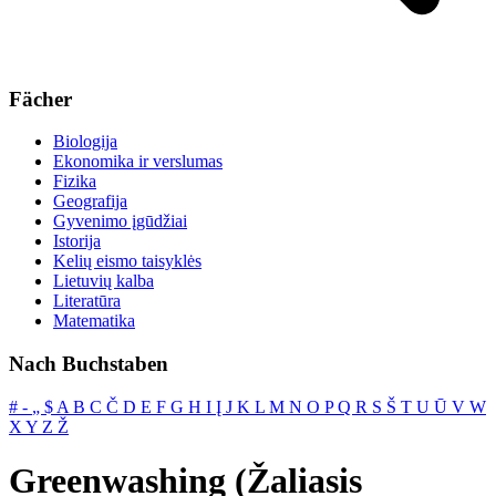
Fächer
Biologija
Ekonomika ir verslumas
Fizika
Geografija
Gyvenimo įgūdžiai
Istorija
Kelių eismo taisyklės
Lietuvių kalba
Literatūra
Matematika
Nach Buchstaben
#
‐
„
$
A
B
C
Č
D
E
F
G
H
I
Į
J
K
L
M
N
O
P
Q
R
S
Š
T
U
Ū
V
W
X
Y
Z
Ž
Greenwashing (Žaliasis