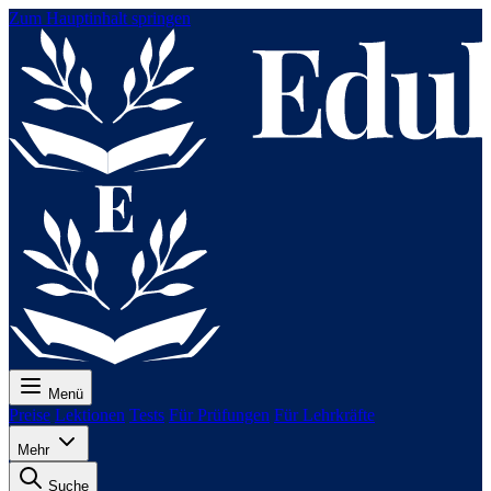
Zum Hauptinhalt springen
Menü
Preise
Lektionen
Tests
Für Prüfungen
Für Lehrkräfte
Mehr
Suche