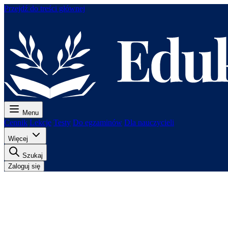
Przejdź do treści głównej
Menu
Cennik
Lekcje
Testy
Do egzaminów
Dla nauczycieli
Więcej
Szukaj
Zaloguj się