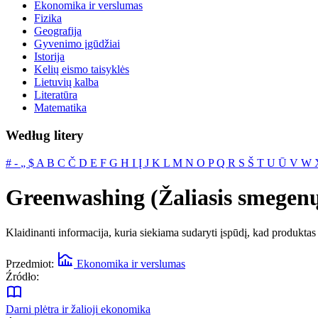
Ekonomika ir verslumas
Fizika
Geografija
Gyvenimo įgūdžiai
Istorija
Kelių eismo taisyklės
Lietuvių kalba
Literatūra
Matematika
Według litery
#
‐
„
$
A
B
C
Č
D
E
F
G
H
I
Į
J
K
L
M
N
O
P
Q
R
S
Š
T
U
Ū
V
W
Greenwashing (Žaliasis smegen
Klaidinanti informacija, kuria siekiama sudaryti įspūdį, kad produktas
Przedmiot:
Ekonomika ir verslumas
Źródło:
Darni plėtra ir žalioji ekonomika