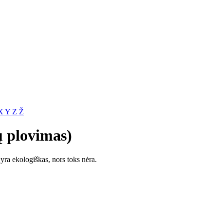
X
Y
Z
Ž
ų plovimas)
 yra ekologiškas, nors toks nėra.