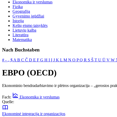
Ekonomika ir verslumas
Fizika
Geografija
Gyvenimo įgūdžiai
Istorija
Kelių eismo taisyklės
Lietuvių kalba
Literatūra
Matematika
Nach Buchstaben
#
‐
„
$
A
B
C
Č
D
E
F
G
H
I
Į
J
K
L
M
N
O
P
Q
R
S
Š
T
U
Ū
V
W
EBPO (OECD)
Ekonominio bendradarbiavimo ir plėtros organizacija – „gerosios prakt
Fach:
Ekonomika ir verslumas
Quelle:
Ekonominė integracija ir organizacijos