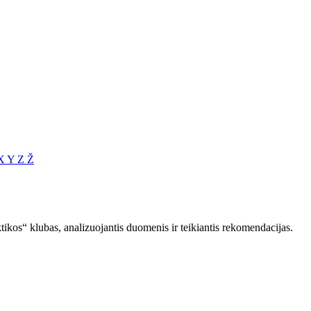
X
Y
Z
Ž
ikos“ klubas, analizuojantis duomenis ir teikiantis rekomendacijas.