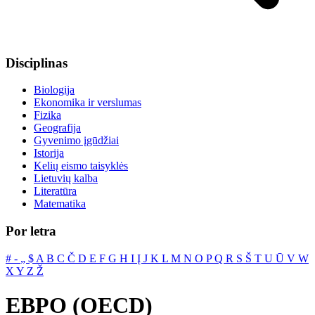
Disciplinas
Biologija
Ekonomika ir verslumas
Fizika
Geografija
Gyvenimo įgūdžiai
Istorija
Kelių eismo taisyklės
Lietuvių kalba
Literatūra
Matematika
Por letra
#
‐
„
$
A
B
C
Č
D
E
F
G
H
I
Į
J
K
L
M
N
O
P
Q
R
S
Š
T
U
Ū
V
W
X
Y
Z
Ž
EBPO (OECD)