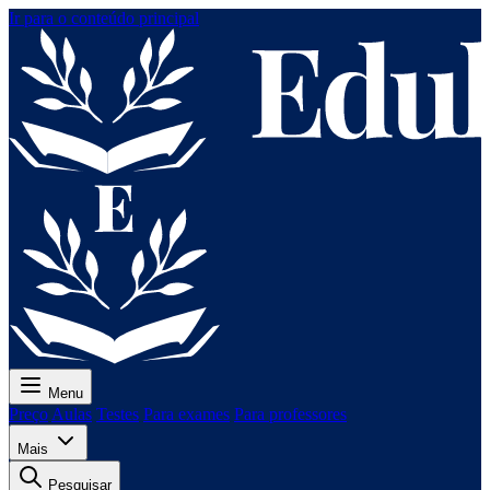
Ir para o conteúdo principal
Menu
Preço
Aulas
Testes
Para exames
Para professores
Mais
Pesquisar