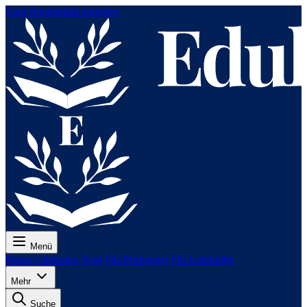
Zum Hauptinhalt springen
Menü
Preise
Lektionen
Tests
Für Prüfungen
Für Lehrkräfte
Mehr
Suche