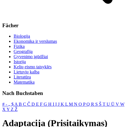
Fächer
Biologija
Ekonomika ir verslumas
Fizika
Geografija
Gyvenimo įgūdžiai
Istorija
Kelių eismo taisyklės
Lietuvių kalba
Literatūra
Matematika
Nach Buchstaben
#
‐
„
$
A
B
C
Č
D
E
F
G
H
I
Į
J
K
L
M
N
O
P
Q
R
S
Š
T
U
Ū
V
W
X
Y
Z
Ž
Adaptacija (Prisitaikymas)