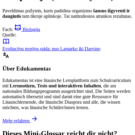
Paveldimas požymis, kuris padidina organizmo
šansus išgyventi ir
daugintis
tam tikroje aplinkoje. Tai natūraliosios atrankos rezultatas.
Fach:
Biologija
Quelle:
Evoliucijos teorijos raida: nuo Lamarko iki Darvino
Über Edukamentas
Edukamentas ist eine litauische Lernplattform zum Schulcurriculum
mit
Lernnotizen, Tests und interaktiven Inhalten
, die am
nationalen Bildungsprogramm ausgerichtet sind. Die Seiten werden
automatisch übersetzt und sind damit eine gute Ressource für
Litauischlernende, die litauische Diaspora und alle, die wissen
möchten, was litauische Schüler/innen lernen.
Mehr erfahren
Dieses Mini-Glossar reicht dir nicht?