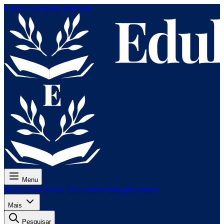
Ir para o conteúdo principal
Menu
Preço
Aulas
Testes
Para exames
Para professores
Mais
Pesquisar