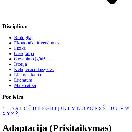
Disciplinas
Biologija
Ekonomika ir verslumas
Fizika
Geografija
Gyvenimo įgūdžiai
Istorija
Kelių eismo taisyklės
Lietuvių kalba
Literatūra
Matematika
Por letra
#
‐
„
$
A
B
C
Č
D
E
F
G
H
I
Į
J
K
L
M
N
O
P
Q
R
S
Š
T
U
Ū
V
W
X
Y
Z
Ž
Adaptacija (Prisitaikymas)