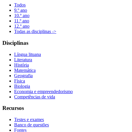
Todos
9.º ano
10.º ano
11.º ano
12.º ano
Todas as disciplinas ->
Disciplinas
Língua lituana
Literatura
História
Matemática
Geografia
Física
Biologia
Economia e empreendedorismo
Competências de vida
Recursos
Testes e exames
Banco de questões
Fontes