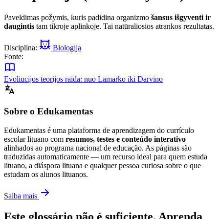
Paveldimas požymis, kuris padidina organizmo
šansus išgyventi ir
daugintis
tam tikroje aplinkoje. Tai natūraliosios atrankos rezultatas.
Disciplina:
Biologija
Fonte:
Evoliucijos teorijos raida: nuo Lamarko iki Darvino
Sobre o Edukamentas
Edukamentas é uma plataforma de aprendizagem do currículo
escolar lituano com
resumos, testes e conteúdo interativo
alinhados ao programa nacional de educação. As páginas são
traduzidas automaticamente — um recurso ideal para quem estuda
lituano, a diáspora lituana e qualquer pessoa curiosa sobre o que
estudam os alunos lituanos.
Saiba mais
Este glossário não é suficiente. Aprenda